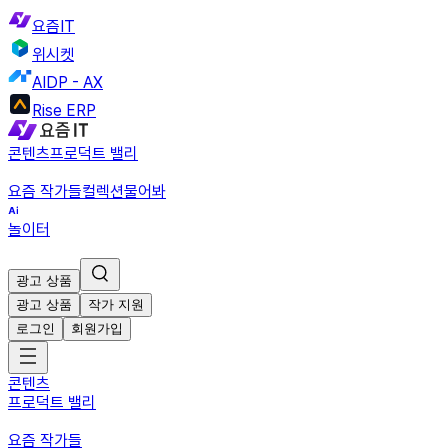
요즘IT
위시켓
AIDP - AX
Rise ERP
콘텐츠
프로덕트 밸리
요즘 작가들
컬렉션
물어봐
놀이터
광고 상품
광고 상품
작가 지원
로그인
회원가입
콘텐츠
프로덕트 밸리
요즘 작가들