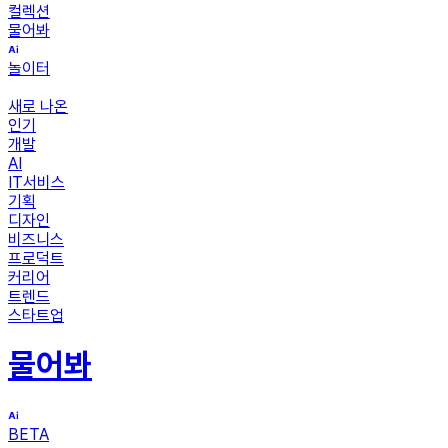
컬렉션
물어봐
놀이터
새로 나온
인기
개발
AI
IT서비스
기획
디자인
비즈니스
프로덕트
커리어
트렌드
스타트업
물어봐
BETA