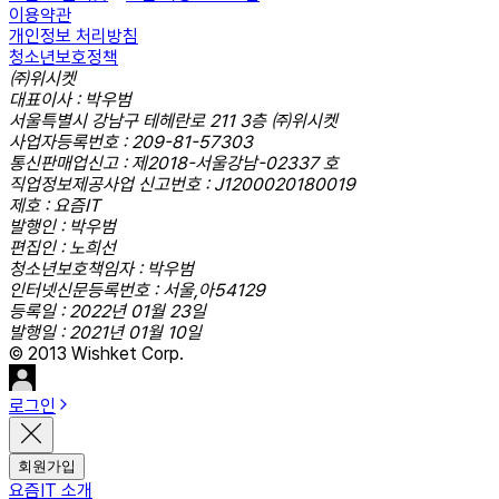
이용약관
개인정보 처리방침
청소년보호정책
㈜위시켓
대표이사 : 박우범
서울특별시 강남구 테헤란로 211 3층 ㈜위시켓
사업자등록번호 : 209-81-57303
통신판매업신고 : 제2018-서울강남-02337 호
직업정보제공사업 신고번호 : J1200020180019
제호 : 요즘IT
발행인 : 박우범
편집인 : 노희선
청소년보호책임자 : 박우범
인터넷신문등록번호 : 서울,아54129
등록일 : 2022년 01월 23일
발행일 : 2021년 01월 10일
© 2013 Wishket Corp.
로그인
회원가입
요즘IT 소개