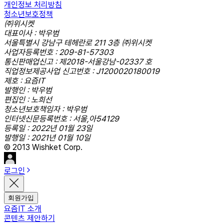
개인정보 처리방침
청소년보호정책
㈜위시켓
대표이사 : 박우범
서울특별시 강남구 테헤란로 211 3층 ㈜위시켓
사업자등록번호 : 209-81-57303
통신판매업신고 : 제2018-서울강남-02337 호
직업정보제공사업 신고번호 : J1200020180019
제호 : 요즘IT
발행인 : 박우범
편집인 : 노희선
청소년보호책임자 : 박우범
인터넷신문등록번호 : 서울,아54129
등록일 : 2022년 01월 23일
발행일 : 2021년 01월 10일
© 2013 Wishket Corp.
로그인
회원가입
요즘IT 소개
콘텐츠 제안하기