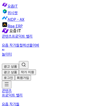
요즘IT
위시켓
AIDP - AX
Rise ERP
콘텐츠
프로덕트 밸리
요즘 작가들
컬렉션
물어봐
놀이터
광고 상품
광고 상품
작가 지원
로그인
회원가입
콘텐츠
프로덕트 밸리
요즘 작가들