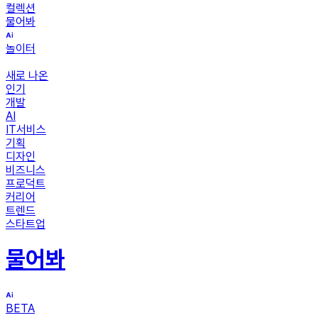
컬렉션
물어봐
놀이터
새로 나온
인기
개발
AI
IT서비스
기획
디자인
비즈니스
프로덕트
커리어
트렌드
스타트업
물어봐
BETA