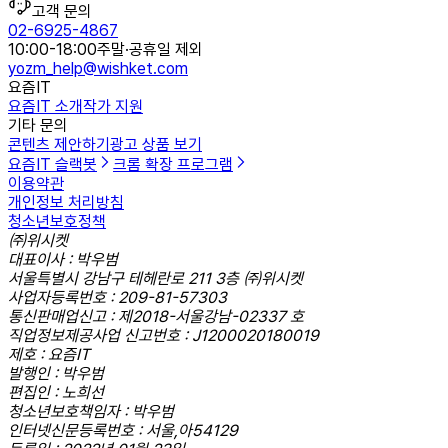
고객 문의
02-6925-4867
10:00-18:00
주말·공휴일 제외
yozm_help@wishket.com
요즘IT
요즘IT 소개
작가 지원
기타 문의
콘텐츠 제안하기
광고 상품 보기
요즘IT 슬랙봇
크롬 확장 프로그램
이용약관
개인정보 처리방침
청소년보호정책
㈜위시켓
대표이사 : 박우범
서울특별시 강남구 테헤란로 211 3층 ㈜위시켓
사업자등록번호 : 209-81-57303
통신판매업신고 : 제2018-서울강남-02337 호
직업정보제공사업 신고번호 : J1200020180019
제호 : 요즘IT
발행인 : 박우범
편집인 : 노희선
청소년보호책임자 : 박우범
인터넷신문등록번호 : 서울,아54129