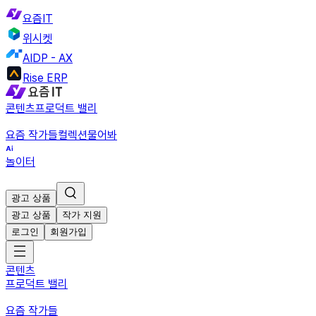
요즘IT
위시켓
AIDP - AX
Rise ERP
콘텐츠
프로덕트 밸리
요즘 작가들
컬렉션
물어봐
놀이터
광고 상품
광고 상품
작가 지원
로그인
회원가입
콘텐츠
프로덕트 밸리
요즘 작가들