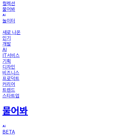
컬렉션
물어봐
놀이터
새로 나온
인기
개발
AI
IT서비스
기획
디자인
비즈니스
프로덕트
커리어
트렌드
스타트업
물어봐
BETA