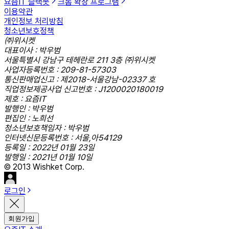
요즘IT 슬랙봇
크롬 확장 프로그램
이용약관
개인정보 처리방침
청소년보호정책
㈜위시켓
대표이사 : 박우범
서울특별시 강남구 테헤란로 211 3층 ㈜위시켓
사업자등록번호 : 209-81-57303
통신판매업신고 : 제2018-서울강남-02337 호
직업정보제공사업 신고번호 : J1200020180019
제호 : 요즘IT
발행인 : 박우범
편집인 : 노희선
청소년보호책임자 : 박우범
인터넷신문등록번호 : 서울,아54129
등록일 : 2022년 01월 23일
발행일 : 2021년 01월 10일
© 2013 Wishket Corp.
로그인
회원가입