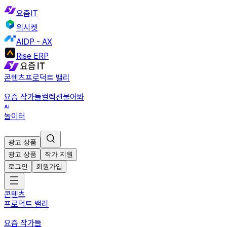
요즘IT
위시켓
AIDP - AX
Rise ERP
콘텐츠
프로덕트 밸리
요즘 작가들
컬렉션
물어봐
놀이터
광고 상품
광고 상품
작가 지원
로그인
회원가입
콘텐츠
프로덕트 밸리
요즘 작가들