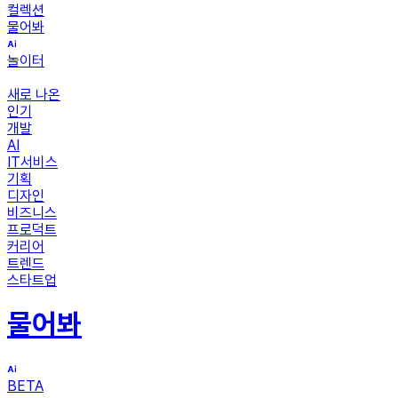
컬렉션
물어봐
놀이터
새로 나온
인기
개발
AI
IT서비스
기획
디자인
비즈니스
프로덕트
커리어
트렌드
스타트업
물어봐
BETA