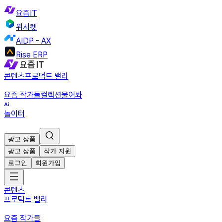
요즘IT
위시켓
AIDP - AX
Rise ERP
콘텐츠
프로덕트 밸리
요즘 작가들
컬렉션
물어봐
놀이터
광고 상품
광고 상품
작가 지원
로그인
회원가입
콘텐츠
프로덕트 밸리
요즘 작가들