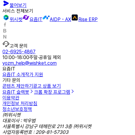
물어보기
서비스 전체보기
위시켓
요즘IT
AIDP - AX
Rise ERP
고객 문의
02-6925-4867
10:00-18:00
주말·공휴일 제외
yozm_help@wishket.com
요즘IT
요즘IT 소개
작가 지원
기타 문의
콘텐츠 제안하기
광고 상품 보기
요즘IT 슬랙봇
크롬 확장 프로그램
이용약관
개인정보 처리방침
청소년보호정책
㈜위시켓
대표이사 : 박우범
서울특별시 강남구 테헤란로 211 3층 ㈜위시켓
사업자등록번호 : 209-81-57303