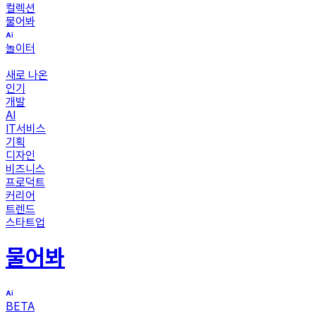
컬렉션
물어봐
놀이터
새로 나온
인기
개발
AI
IT서비스
기획
디자인
비즈니스
프로덕트
커리어
트렌드
스타트업
물어봐
BETA