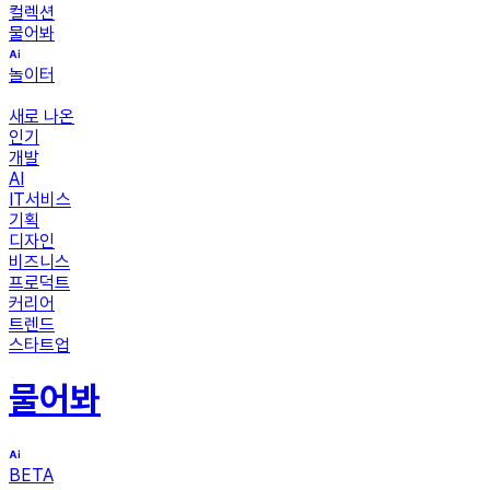
컬렉션
물어봐
놀이터
새로 나온
인기
개발
AI
IT서비스
기획
디자인
비즈니스
프로덕트
커리어
트렌드
스타트업
물어봐
BETA