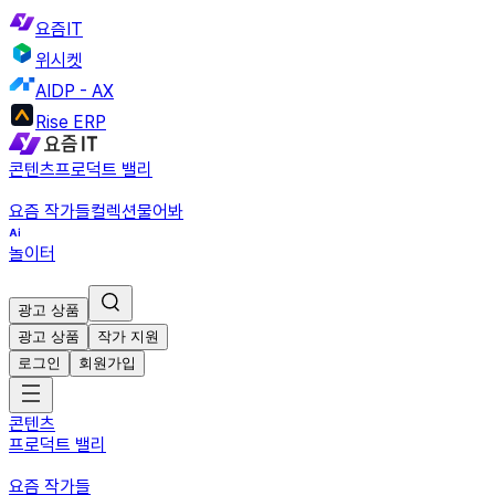
요즘IT
위시켓
AIDP - AX
Rise ERP
콘텐츠
프로덕트 밸리
요즘 작가들
컬렉션
물어봐
놀이터
광고 상품
광고 상품
작가 지원
로그인
회원가입
콘텐츠
프로덕트 밸리
요즘 작가들