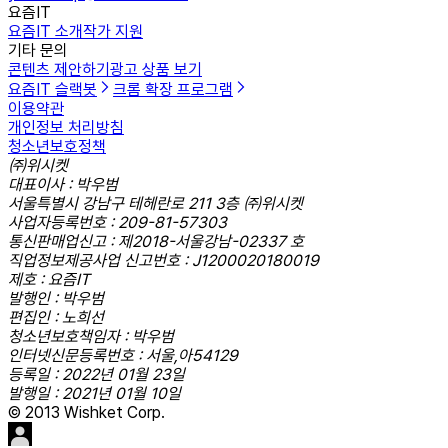
요즘IT
요즘IT 소개
작가 지원
기타 문의
콘텐츠 제안하기
광고 상품 보기
요즘IT 슬랙봇
크롬 확장 프로그램
이용약관
개인정보 처리방침
청소년보호정책
㈜위시켓
대표이사 : 박우범
서울특별시 강남구 테헤란로 211 3층 ㈜위시켓
사업자등록번호 : 209-81-57303
통신판매업신고 : 제2018-서울강남-02337 호
직업정보제공사업 신고번호 : J1200020180019
제호 : 요즘IT
발행인 : 박우범
편집인 : 노희선
청소년보호책임자 : 박우범
인터넷신문등록번호 : 서울,아54129
등록일 : 2022년 01월 23일
발행일 : 2021년 01월 10일
© 2013 Wishket Corp.