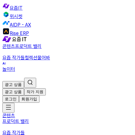
요즘IT
위시켓
AIDP - AX
Rise ERP
콘텐츠
프로덕트 밸리
요즘 작가들
컬렉션
물어봐
놀이터
광고 상품
광고 상품
작가 지원
로그인
회원가입
콘텐츠
프로덕트 밸리
요즘 작가들