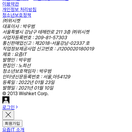
이용약관
개인정보 처리방침
청소년보호정책
㈜위시켓
대표이사 : 박우범
서울특별시 강남구 테헤란로 211 3층 ㈜위시켓
사업자등록번호 : 209-81-57303
통신판매업신고 : 제2018-서울강남-02337 호
직업정보제공사업 신고번호 : J1200020180019
제호 : 요즘IT
발행인 : 박우범
편집인 : 노희선
청소년보호책임자 : 박우범
인터넷신문등록번호 : 서울,아54129
등록일 : 2022년 01월 23일
발행일 : 2021년 01월 10일
© 2013 Wishket Corp.
로그인
회원가입
요즘IT 소개