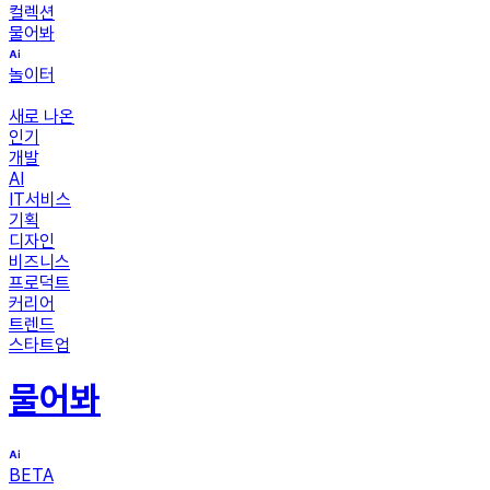
컬렉션
물어봐
놀이터
새로 나온
인기
개발
AI
IT서비스
기획
디자인
비즈니스
프로덕트
커리어
트렌드
스타트업
물어봐
BETA