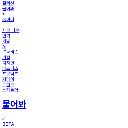
컬렉션
물어봐
놀이터
새로 나온
인기
개발
AI
IT서비스
기획
디자인
비즈니스
프로덕트
커리어
트렌드
스타트업
물어봐
BETA