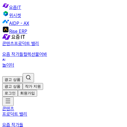
요즘IT
위시켓
AIDP - AX
Rise ERP
콘텐츠
프로덕트 밸리
요즘 작가들
컬렉션
물어봐
놀이터
광고 상품
광고 상품
작가 지원
로그인
회원가입
콘텐츠
프로덕트 밸리
요즘 작가들