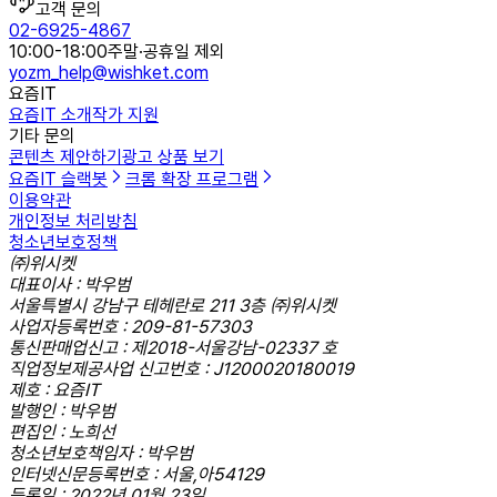
고객 문의
02-6925-4867
10:00-18:00
주말·공휴일 제외
yozm_help@wishket.com
요즘IT
요즘IT 소개
작가 지원
기타 문의
콘텐츠 제안하기
광고 상품 보기
요즘IT 슬랙봇
크롬 확장 프로그램
이용약관
개인정보 처리방침
청소년보호정책
㈜위시켓
대표이사 : 박우범
서울특별시 강남구 테헤란로 211 3층 ㈜위시켓
사업자등록번호 : 209-81-57303
통신판매업신고 : 제2018-서울강남-02337 호
직업정보제공사업 신고번호 : J1200020180019
제호 : 요즘IT
발행인 : 박우범
편집인 : 노희선
청소년보호책임자 : 박우범
인터넷신문등록번호 : 서울,아54129
등록일 : 2022년 01월 23일