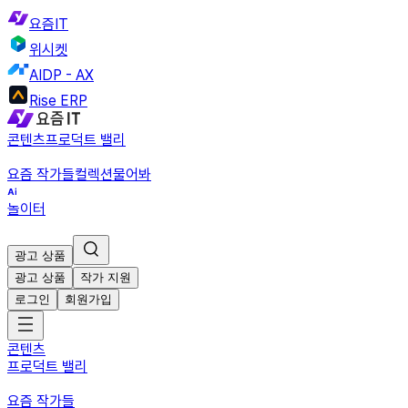
요즘IT
위시켓
AIDP - AX
Rise ERP
콘텐츠
프로덕트 밸리
요즘 작가들
컬렉션
물어봐
놀이터
광고 상품
광고 상품
작가 지원
로그인
회원가입
콘텐츠
프로덕트 밸리
요즘 작가들