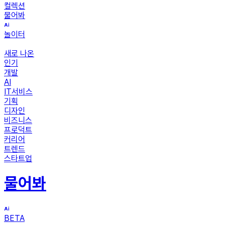
컬렉션
물어봐
놀이터
새로 나온
인기
개발
AI
IT서비스
기획
디자인
비즈니스
프로덕트
커리어
트렌드
스타트업
물어봐
BETA