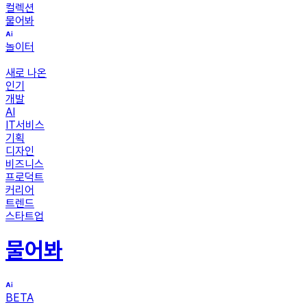
컬렉션
물어봐
놀이터
새로 나온
인기
개발
AI
IT서비스
기획
디자인
비즈니스
프로덕트
커리어
트렌드
스타트업
물어봐
BETA