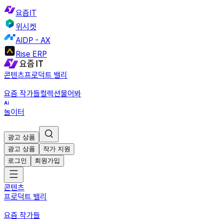
요즘IT
위시켓
AIDP - AX
Rise ERP
콘텐츠
프로덕트 밸리
요즘 작가들
컬렉션
물어봐
놀이터
광고 상품
광고 상품
작가 지원
로그인
회원가입
콘텐츠
프로덕트 밸리
요즘 작가들