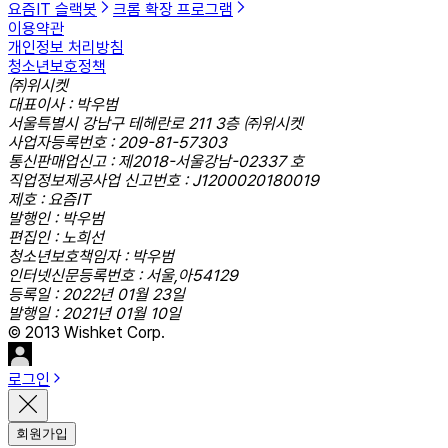
요즘IT 슬랙봇
크롬 확장 프로그램
이용약관
개인정보 처리방침
청소년보호정책
㈜위시켓
대표이사 : 박우범
서울특별시 강남구 테헤란로 211 3층 ㈜위시켓
사업자등록번호 : 209-81-57303
통신판매업신고 : 제2018-서울강남-02337 호
직업정보제공사업 신고번호 : J1200020180019
제호 : 요즘IT
발행인 : 박우범
편집인 : 노희선
청소년보호책임자 : 박우범
인터넷신문등록번호 : 서울,아54129
등록일 : 2022년 01월 23일
발행일 : 2021년 01월 10일
© 2013 Wishket Corp.
로그인
회원가입