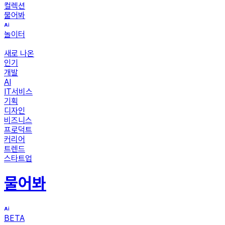
컬렉션
물어봐
놀이터
새로 나온
인기
개발
AI
IT서비스
기획
디자인
비즈니스
프로덕트
커리어
트렌드
스타트업
물어봐
BETA