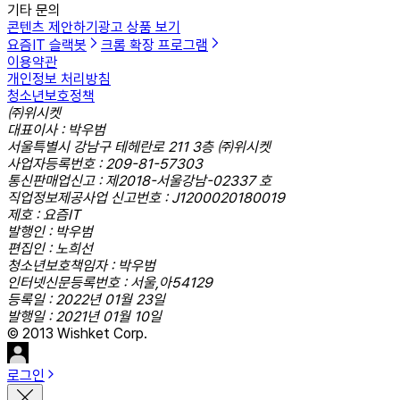
기타 문의
콘텐츠 제안하기
광고 상품 보기
요즘IT 슬랙봇
크롬 확장 프로그램
이용약관
개인정보 처리방침
청소년보호정책
㈜위시켓
대표이사 : 박우범
서울특별시 강남구 테헤란로 211 3층 ㈜위시켓
사업자등록번호 : 209-81-57303
통신판매업신고 : 제2018-서울강남-02337 호
직업정보제공사업 신고번호 : J1200020180019
제호 : 요즘IT
발행인 : 박우범
편집인 : 노희선
청소년보호책임자 : 박우범
인터넷신문등록번호 : 서울,아54129
등록일 : 2022년 01월 23일
발행일 : 2021년 01월 10일
© 2013 Wishket Corp.
로그인