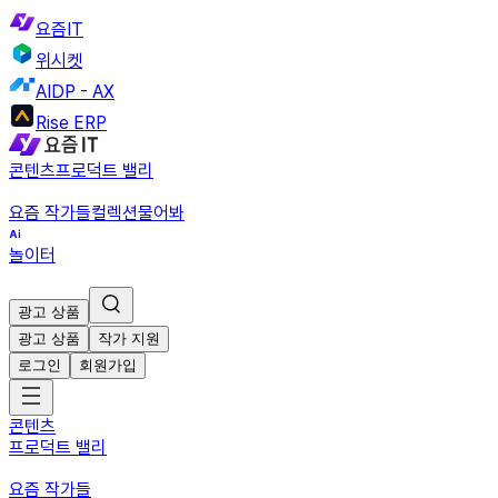
요즘IT
위시켓
AIDP - AX
Rise ERP
콘텐츠
프로덕트 밸리
요즘 작가들
컬렉션
물어봐
놀이터
광고 상품
광고 상품
작가 지원
로그인
회원가입
콘텐츠
프로덕트 밸리
요즘 작가들