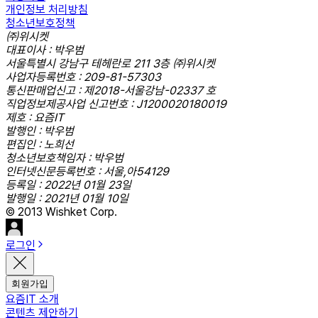
개인정보 처리방침
청소년보호정책
㈜위시켓
대표이사 : 박우범
서울특별시 강남구 테헤란로 211 3층 ㈜위시켓
사업자등록번호 : 209-81-57303
통신판매업신고 : 제2018-서울강남-02337 호
직업정보제공사업 신고번호 : J1200020180019
제호 : 요즘IT
발행인 : 박우범
편집인 : 노희선
청소년보호책임자 : 박우범
인터넷신문등록번호 : 서울,아54129
등록일 : 2022년 01월 23일
발행일 : 2021년 01월 10일
© 2013 Wishket Corp.
로그인
회원가입
요즘IT 소개
콘텐츠 제안하기