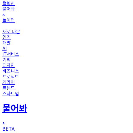
컬렉션
물어봐
놀이터
새로 나온
인기
개발
AI
IT서비스
기획
디자인
비즈니스
프로덕트
커리어
트렌드
스타트업
물어봐
BETA