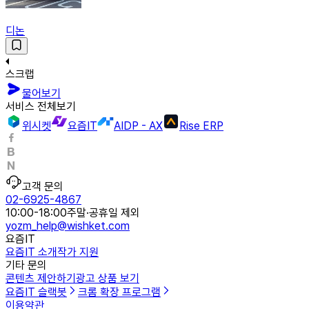
디논
스크랩
물어보기
서비스 전체보기
위시켓
요즘IT
AIDP - AX
Rise ERP
고객 문의
02-6925-4867
10:00-18:00
주말·공휴일 제외
yozm_help@wishket.com
요즘IT
요즘IT 소개
작가 지원
기타 문의
콘텐츠 제안하기
광고 상품 보기
요즘IT 슬랙봇
크롬 확장 프로그램
이용약관