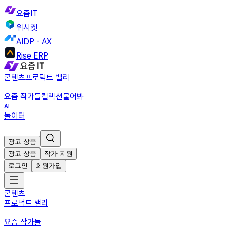
요즘IT
위시켓
AIDP - AX
Rise ERP
콘텐츠
프로덕트 밸리
요즘 작가들
컬렉션
물어봐
놀이터
광고 상품
광고 상품
작가 지원
로그인
회원가입
콘텐츠
프로덕트 밸리
요즘 작가들