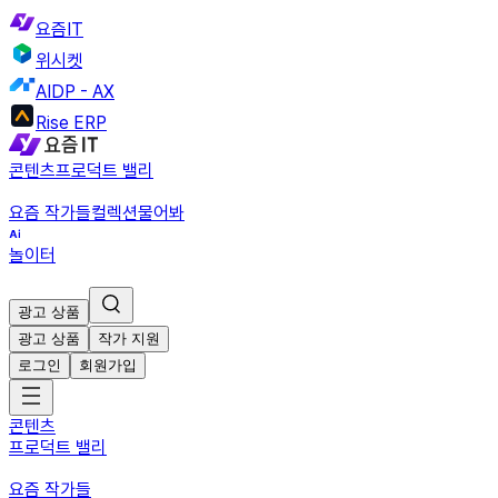
요즘IT
위시켓
AIDP - AX
Rise ERP
콘텐츠
프로덕트 밸리
요즘 작가들
컬렉션
물어봐
놀이터
광고 상품
광고 상품
작가 지원
로그인
회원가입
콘텐츠
프로덕트 밸리
요즘 작가들