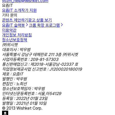
yozm_help@wishket.com
요즘IT
요즘IT 소개
작가 지원
기타 문의
콘텐츠 제안하기
광고 상품 보기
요즘IT 슬랙봇
크롬 확장 프로그램
이용약관
개인정보 처리방침
청소년보호정책
㈜위시켓
대표이사 : 박우범
서울특별시 강남구 테헤란로 211 3층 ㈜위시켓
사업자등록번호 : 209-81-57303
통신판매업신고 : 제2018-서울강남-02337 호
직업정보제공사업 신고번호 : J1200020180019
제호 : 요즘IT
발행인 : 박우범
편집인 : 노희선
청소년보호책임자 : 박우범
인터넷신문등록번호 : 서울,아54129
등록일 : 2022년 01월 23일
발행일 : 2021년 01월 10일
© 2013 Wishket Corp.