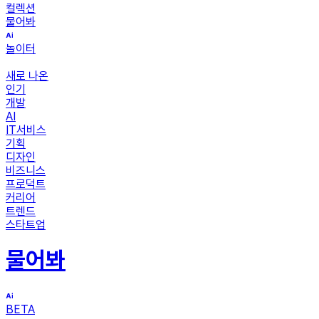
컬렉션
물어봐
놀이터
새로 나온
인기
개발
AI
IT서비스
기획
디자인
비즈니스
프로덕트
커리어
트렌드
스타트업
물어봐
BETA