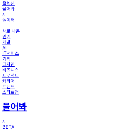
컬렉션
물어봐
놀이터
새로 나온
인기
개발
AI
IT서비스
기획
디자인
비즈니스
프로덕트
커리어
트렌드
스타트업
물어봐
BETA