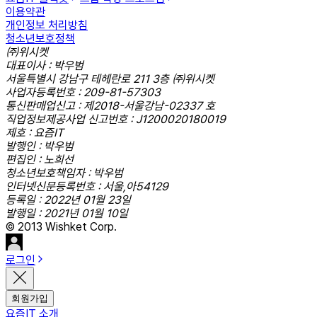
이용약관
개인정보 처리방침
청소년보호정책
㈜위시켓
대표이사 : 박우범
서울특별시 강남구 테헤란로 211 3층 ㈜위시켓
사업자등록번호 : 209-81-57303
통신판매업신고 : 제2018-서울강남-02337 호
직업정보제공사업 신고번호 : J1200020180019
제호 : 요즘IT
발행인 : 박우범
편집인 : 노희선
청소년보호책임자 : 박우범
인터넷신문등록번호 : 서울,아54129
등록일 : 2022년 01월 23일
발행일 : 2021년 01월 10일
© 2013 Wishket Corp.
로그인
회원가입
요즘IT 소개