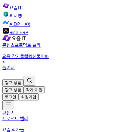
요즘IT
위시켓
AIDP - AX
Rise ERP
콘텐츠
프로덕트 밸리
요즘 작가들
컬렉션
물어봐
놀이터
광고 상품
광고 상품
작가 지원
로그인
회원가입
콘텐츠
프로덕트 밸리
요즘 작가들