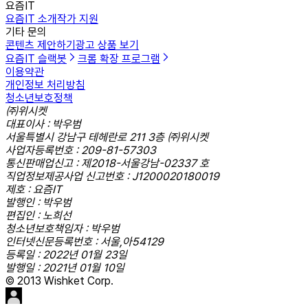
요즘IT
요즘IT 소개
작가 지원
기타 문의
콘텐츠 제안하기
광고 상품 보기
요즘IT 슬랙봇
크롬 확장 프로그램
이용약관
개인정보 처리방침
청소년보호정책
㈜위시켓
대표이사 : 박우범
서울특별시 강남구 테헤란로 211 3층 ㈜위시켓
사업자등록번호 : 209-81-57303
통신판매업신고 : 제2018-서울강남-02337 호
직업정보제공사업 신고번호 : J1200020180019
제호 : 요즘IT
발행인 : 박우범
편집인 : 노희선
청소년보호책임자 : 박우범
인터넷신문등록번호 : 서울,아54129
등록일 : 2022년 01월 23일
발행일 : 2021년 01월 10일
© 2013 Wishket Corp.