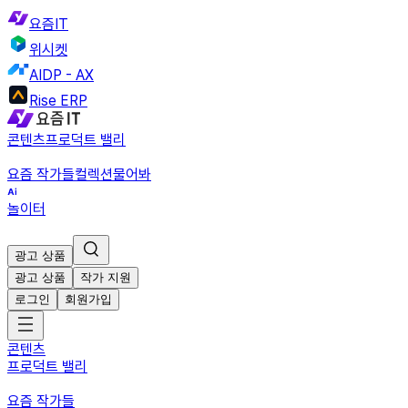
요즘IT
위시켓
AIDP - AX
Rise ERP
콘텐츠
프로덕트 밸리
요즘 작가들
컬렉션
물어봐
놀이터
광고 상품
광고 상품
작가 지원
로그인
회원가입
콘텐츠
프로덕트 밸리
요즘 작가들