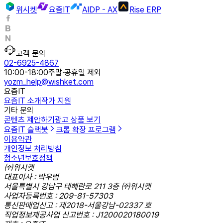
위시켓
요즘IT
AIDP - AX
Rise ERP
고객 문의
02-6925-4867
10:00-18:00
주말·공휴일 제외
yozm_help@wishket.com
요즘IT
요즘IT 소개
작가 지원
기타 문의
콘텐츠 제안하기
광고 상품 보기
요즘IT 슬랙봇
크롬 확장 프로그램
이용약관
개인정보 처리방침
청소년보호정책
㈜위시켓
대표이사 : 박우범
서울특별시 강남구 테헤란로 211 3층 ㈜위시켓
사업자등록번호 : 209-81-57303
통신판매업신고 : 제2018-서울강남-02337 호
직업정보제공사업 신고번호 : J1200020180019