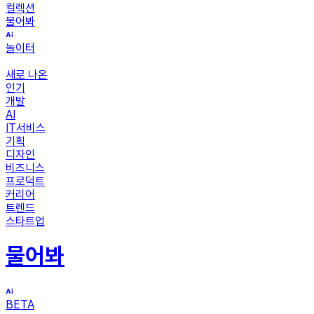
컬렉션
물어봐
놀이터
새로 나온
인기
개발
AI
IT서비스
기획
디자인
비즈니스
프로덕트
커리어
트렌드
스타트업
물어봐
BETA