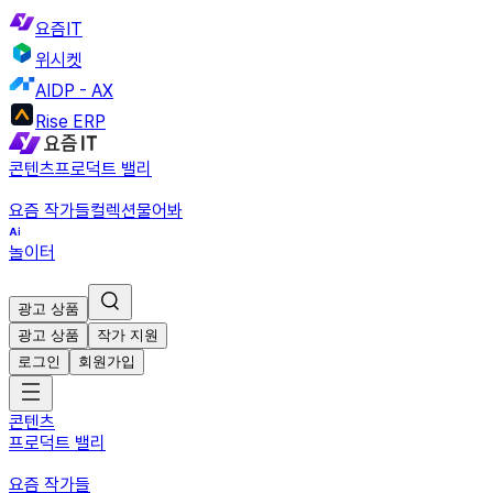
요즘IT
위시켓
AIDP - AX
Rise ERP
콘텐츠
프로덕트 밸리
요즘 작가들
컬렉션
물어봐
놀이터
광고 상품
광고 상품
작가 지원
로그인
회원가입
콘텐츠
프로덕트 밸리
요즘 작가들