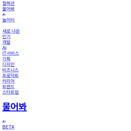
컬렉션
물어봐
놀이터
새로 나온
인기
개발
AI
IT서비스
기획
디자인
비즈니스
프로덕트
커리어
트렌드
스타트업
물어봐
BETA