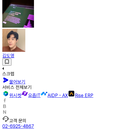
김도영
스크랩
물어보기
서비스 전체보기
위시켓
요즘IT
AIDP - AX
Rise ERP
고객 문의
02-6925-4867