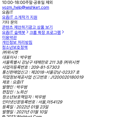
10:00-18:00
주말·공휴일 제외
yozm_help@wishket.com
요즘IT
요즘IT 소개
작가 지원
기타 문의
콘텐츠 제안하기
광고 상품 보기
요즘IT 슬랙봇
크롬 확장 프로그램
이용약관
개인정보 처리방침
청소년보호정책
㈜위시켓
대표이사 : 박우범
서울특별시 강남구 테헤란로 211 3층 ㈜위시켓
사업자등록번호 : 209-81-57303
통신판매업신고 : 제2018-서울강남-02337 호
직업정보제공사업 신고번호 : J1200020180019
제호 : 요즘IT
발행인 : 박우범
편집인 : 노희선
청소년보호책임자 : 박우범
인터넷신문등록번호 : 서울,아54129
등록일 : 2022년 01월 23일
발행일 : 2021년 01월 10일
© 2013 Wishket Corp.