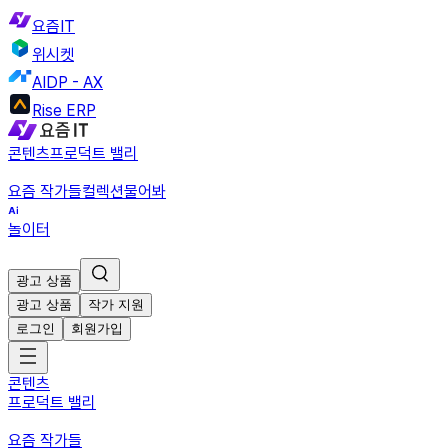
요즘IT
위시켓
AIDP - AX
Rise ERP
콘텐츠
프로덕트 밸리
요즘 작가들
컬렉션
물어봐
놀이터
광고 상품
광고 상품
작가 지원
로그인
회원가입
콘텐츠
프로덕트 밸리
요즘 작가들