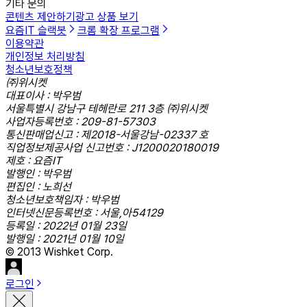
기타 문의
콘텐츠 제안하기
광고 상품 보기
요즘IT 슬랙봇
크롬 확장 프로그램
이용약관
개인정보 처리방침
청소년보호정책
㈜위시켓
대표이사 : 박우범
서울특별시 강남구 테헤란로 211 3층 ㈜위시켓
사업자등록번호 : 209-81-57303
통신판매업신고 : 제2018-서울강남-02337 호
직업정보제공사업 신고번호 : J1200020180019
제호 : 요즘IT
발행인 : 박우범
편집인 : 노희선
청소년보호책임자 : 박우범
인터넷신문등록번호 : 서울,아54129
등록일 : 2022년 01월 23일
발행일 : 2021년 01월 10일
© 2013 Wishket Corp.
로그인