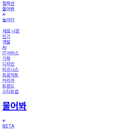
컬렉션
물어봐
놀이터
새로 나온
인기
개발
AI
IT서비스
기획
디자인
비즈니스
프로덕트
커리어
트렌드
스타트업
물어봐
BETA