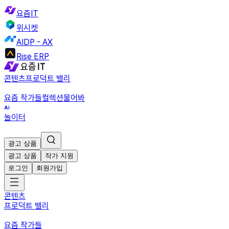
요즘IT
위시켓
AIDP - AX
Rise ERP
콘텐츠
프로덕트 밸리
요즘 작가들
컬렉션
물어봐
놀이터
광고 상품
광고 상품
작가 지원
로그인
회원가입
콘텐츠
프로덕트 밸리
요즘 작가들