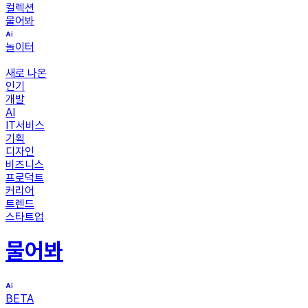
컬렉션
물어봐
놀이터
새로 나온
인기
개발
AI
IT서비스
기획
디자인
비즈니스
프로덕트
커리어
트렌드
스타트업
물어봐
BETA