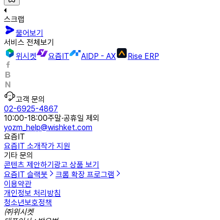
스크랩
물어보기
서비스 전체보기
위시켓
요즘IT
AIDP - AX
Rise ERP
고객 문의
02-6925-4867
10:00-18:00
주말·공휴일 제외
yozm_help@wishket.com
요즘IT
요즘IT 소개
작가 지원
기타 문의
콘텐츠 제안하기
광고 상품 보기
요즘IT 슬랙봇
크롬 확장 프로그램
이용약관
개인정보 처리방침
청소년보호정책
㈜위시켓