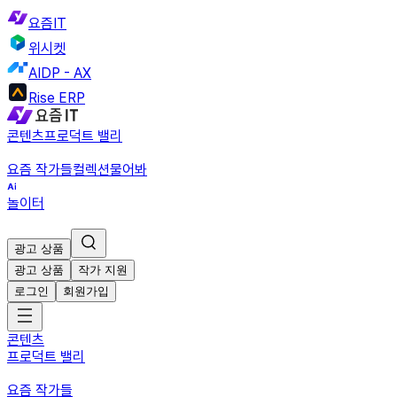
요즘IT
위시켓
AIDP - AX
Rise ERP
콘텐츠
프로덕트 밸리
요즘 작가들
컬렉션
물어봐
놀이터
광고 상품
광고 상품
작가 지원
로그인
회원가입
콘텐츠
프로덕트 밸리
요즘 작가들