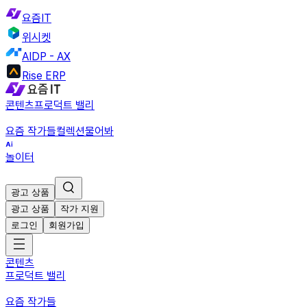
요즘IT
위시켓
AIDP - AX
Rise ERP
콘텐츠
프로덕트 밸리
요즘 작가들
컬렉션
물어봐
놀이터
광고 상품
광고 상품
작가 지원
로그인
회원가입
콘텐츠
프로덕트 밸리
요즘 작가들