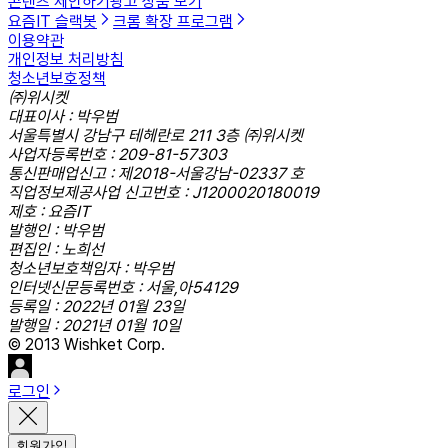
콘텐츠 제안하기
광고 상품 보기
요즘IT 슬랙봇
크롬 확장 프로그램
이용약관
개인정보 처리방침
청소년보호정책
㈜위시켓
대표이사 : 박우범
서울특별시 강남구 테헤란로 211 3층 ㈜위시켓
사업자등록번호 : 209-81-57303
통신판매업신고 : 제2018-서울강남-02337 호
직업정보제공사업 신고번호 : J1200020180019
제호 : 요즘IT
발행인 : 박우범
편집인 : 노희선
청소년보호책임자 : 박우범
인터넷신문등록번호 : 서울,아54129
등록일 : 2022년 01월 23일
발행일 : 2021년 01월 10일
© 2013 Wishket Corp.
로그인
회원가입