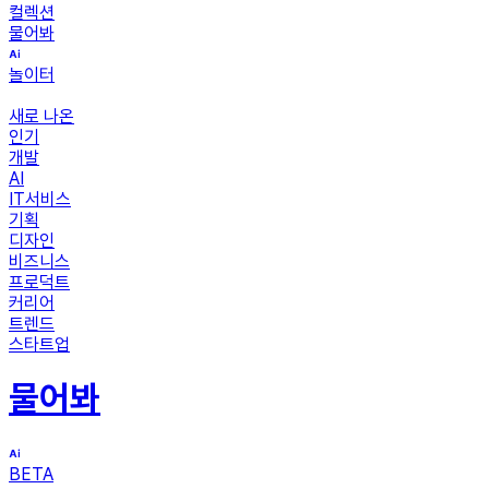
컬렉션
물어봐
놀이터
새로 나온
인기
개발
AI
IT서비스
기획
디자인
비즈니스
프로덕트
커리어
트렌드
스타트업
물어봐
BETA