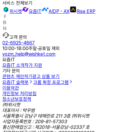
서비스 전체보기
위시켓
요즘IT
AIDP - AX
Rise ERP
고객 문의
02-6925-4867
10:00-18:00
주말·공휴일 제외
yozm_help@wishket.com
요즘IT
요즘IT 소개
작가 지원
기타 문의
콘텐츠 제안하기
광고 상품 보기
요즘IT 슬랙봇
크롬 확장 프로그램
이용약관
개인정보 처리방침
청소년보호정책
㈜위시켓
대표이사 : 박우범
서울특별시 강남구 테헤란로 211 3층 ㈜위시켓
사업자등록번호 : 209-81-57303
통신판매업신고 : 제2018-서울강남-02337 호