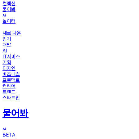
컬렉션
물어봐
놀이터
새로 나온
인기
개발
AI
IT서비스
기획
디자인
비즈니스
프로덕트
커리어
트렌드
스타트업
물어봐
BETA