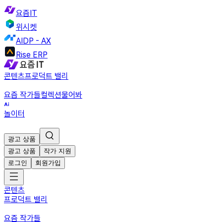
요즘IT
위시켓
AIDP - AX
Rise ERP
콘텐츠
프로덕트 밸리
요즘 작가들
컬렉션
물어봐
놀이터
광고 상품
광고 상품
작가 지원
로그인
회원가입
콘텐츠
프로덕트 밸리
요즘 작가들