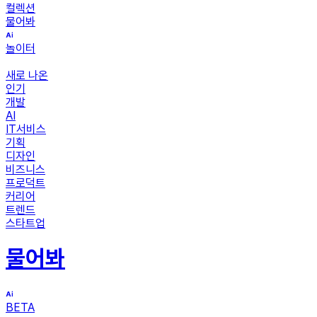
컬렉션
물어봐
놀이터
새로 나온
인기
개발
AI
IT서비스
기획
디자인
비즈니스
프로덕트
커리어
트렌드
스타트업
물어봐
BETA