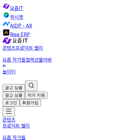
요즘IT
위시켓
AIDP - AX
Rise ERP
콘텐츠
프로덕트 밸리
요즘 작가들
컬렉션
물어봐
놀이터
광고 상품
광고 상품
작가 지원
로그인
회원가입
콘텐츠
프로덕트 밸리
요즘 작가들