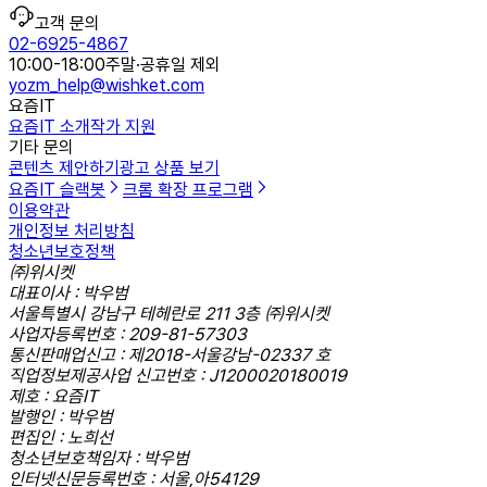
고객 문의
02-6925-4867
10:00-18:00
주말·공휴일 제외
yozm_help@wishket.com
요즘IT
요즘IT 소개
작가 지원
기타 문의
콘텐츠 제안하기
광고 상품 보기
요즘IT 슬랙봇
크롬 확장 프로그램
이용약관
개인정보 처리방침
청소년보호정책
㈜위시켓
대표이사 : 박우범
서울특별시 강남구 테헤란로 211 3층 ㈜위시켓
사업자등록번호 : 209-81-57303
통신판매업신고 : 제2018-서울강남-02337 호
직업정보제공사업 신고번호 : J1200020180019
제호 : 요즘IT
발행인 : 박우범
편집인 : 노희선
청소년보호책임자 : 박우범
인터넷신문등록번호 : 서울,아54129