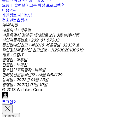
콘텐츠 제안하기
광고 상품 보기
요즘IT 슬랙봇
크롬 확장 프로그램
이용약관
개인정보 처리방침
청소년보호정책
㈜위시켓
대표이사 : 박우범
서울특별시 강남구 테헤란로 211 3층 ㈜위시켓
사업자등록번호 : 209-81-57303
통신판매업신고 : 제2018-서울강남-02337 호
직업정보제공사업 신고번호 : J1200020180019
제호 : 요즘IT
발행인 : 박우범
편집인 : 노희선
청소년보호책임자 : 박우범
인터넷신문등록번호 : 서울,아54129
등록일 : 2022년 01월 23일
발행일 : 2021년 01월 10일
© 2013 Wishket Corp.
로그인
회원가입