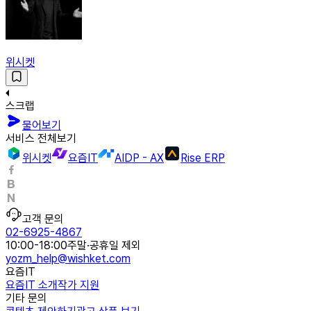
위시켓
스크랩
물어보기
서비스 전체보기
위시켓
요즘IT
AIDP - AX
Rise ERP
고객 문의
02-6925-4867
10:00-18:00
주말·공휴일 제외
yozm_help@wishket.com
요즘IT
요즘IT 소개
작가 지원
기타 문의