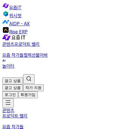
요즘IT
위시켓
AIDP - AX
Rise ERP
콘텐츠
프로덕트 밸리
요즘 작가들
컬렉션
물어봐
놀이터
광고 상품
광고 상품
작가 지원
로그인
회원가입
콘텐츠
프로덕트 밸리
요즘 작가들