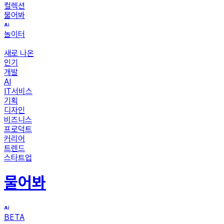
컬렉션
물어봐
놀이터
새로 나온
인기
개발
AI
IT서비스
기획
디자인
비즈니스
프로덕트
커리어
트렌드
스타트업
물어봐
BETA