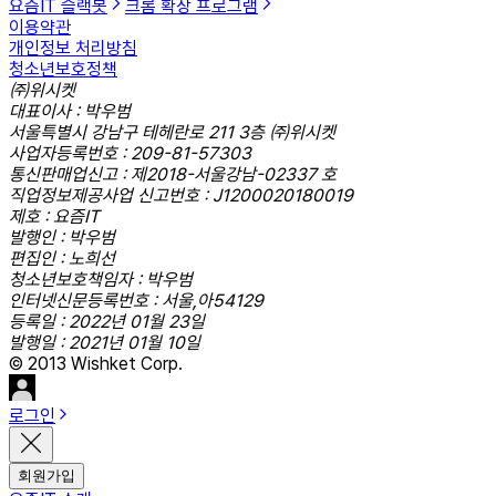
요즘IT 슬랙봇
크롬 확장 프로그램
이용약관
개인정보 처리방침
청소년보호정책
㈜위시켓
대표이사 : 박우범
서울특별시 강남구 테헤란로 211 3층 ㈜위시켓
사업자등록번호 : 209-81-57303
통신판매업신고 : 제2018-서울강남-02337 호
직업정보제공사업 신고번호 : J1200020180019
제호 : 요즘IT
발행인 : 박우범
편집인 : 노희선
청소년보호책임자 : 박우범
인터넷신문등록번호 : 서울,아54129
등록일 : 2022년 01월 23일
발행일 : 2021년 01월 10일
© 2013 Wishket Corp.
로그인
회원가입