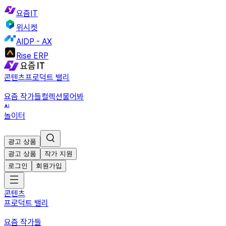
요즘IT
위시켓
AIDP - AX
Rise ERP
콘텐츠
프로덕트 밸리
요즘 작가들
컬렉션
물어봐
놀이터
광고 상품
광고 상품
작가 지원
로그인
회원가입
콘텐츠
프로덕트 밸리
요즘 작가들