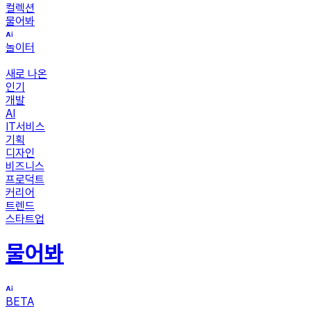
컬렉션
물어봐
놀이터
새로 나온
인기
개발
AI
IT서비스
기획
디자인
비즈니스
프로덕트
커리어
트렌드
스타트업
물어봐
BETA