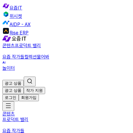
요즘IT
위시켓
AIDP - AX
Rise ERP
콘텐츠
프로덕트 밸리
요즘 작가들
컬렉션
물어봐
놀이터
광고 상품
광고 상품
작가 지원
로그인
회원가입
콘텐츠
프로덕트 밸리
요즘 작가들