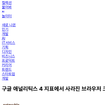
컬렉션
물어봐
놀이터
새로 나온
인기
개발
AI
IT서비스
기획
디자인
비즈니스
프로덕트
커리어
트렌드
스타트업
개발
구글 애널리틱스 4 지표에서 사라진 브라우저 