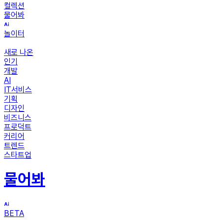
컬렉션
물어봐
놀이터
새로 나온
인기
개발
AI
IT서비스
기획
디자인
비즈니스
프로덕트
커리어
트렌드
스타트업
물어봐
BETA