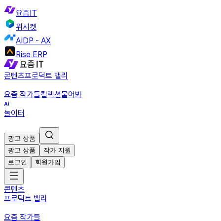
요즘IT
위시켓
AIDP - AX
Rise ERP
콘텐츠
프로덕트 밸리
요즘 작가들
컬렉션
물어봐
놀이터
광고 상품
광고 상품
작가 지원
로그인
회원가입
콘텐츠
프로덕트 밸리
요즘 작가들