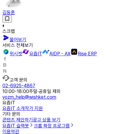
김동훈
스크랩
물어보기
서비스 전체보기
위시켓
요즘IT
AIDP - AX
Rise ERP
고객 문의
02-6925-4867
10:00-18:00
주말·공휴일 제외
yozm_help@wishket.com
요즘IT
요즘IT 소개
작가 지원
기타 문의
콘텐츠 제안하기
광고 상품 보기
요즘IT 슬랙봇
크롬 확장 프로그램
이용약관