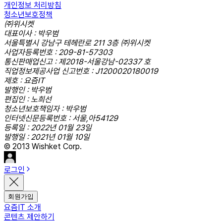
개인정보 처리방침
청소년보호정책
㈜위시켓
대표이사 : 박우범
서울특별시 강남구 테헤란로 211 3층 ㈜위시켓
사업자등록번호 : 209-81-57303
통신판매업신고 : 제2018-서울강남-02337 호
직업정보제공사업 신고번호 : J1200020180019
제호 : 요즘IT
발행인 : 박우범
편집인 : 노희선
청소년보호책임자 : 박우범
인터넷신문등록번호 : 서울,아54129
등록일 : 2022년 01월 23일
발행일 : 2021년 01월 10일
© 2013 Wishket Corp.
로그인
회원가입
요즘IT 소개
콘텐츠 제안하기