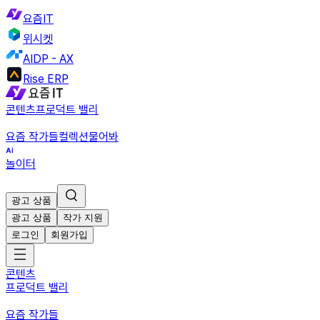
요즘IT
위시켓
AIDP - AX
Rise ERP
콘텐츠
프로덕트 밸리
요즘 작가들
컬렉션
물어봐
놀이터
광고 상품
광고 상품
작가 지원
로그인
회원가입
콘텐츠
프로덕트 밸리
요즘 작가들