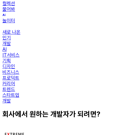
컬렉션
물어봐
놀이터
새로 나온
인기
개발
AI
IT서비스
기획
디자인
비즈니스
프로덕트
커리어
트렌드
스타트업
개발
회사에서 원하는 개발자가 되려면?