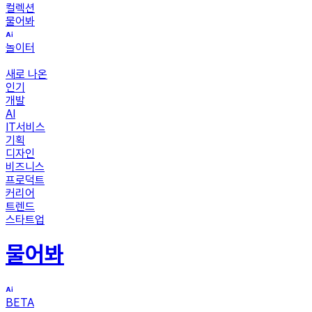
컬렉션
물어봐
놀이터
새로 나온
인기
개발
AI
IT서비스
기획
디자인
비즈니스
프로덕트
커리어
트렌드
스타트업
물어봐
BETA