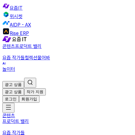
요즘IT
위시켓
AIDP - AX
Rise ERP
콘텐츠
프로덕트 밸리
요즘 작가들
컬렉션
물어봐
놀이터
광고 상품
광고 상품
작가 지원
로그인
회원가입
콘텐츠
프로덕트 밸리
요즘 작가들