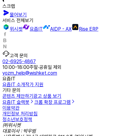
스크랩
물어보기
서비스 전체보기
위시켓
요즘IT
AIDP - AX
Rise ERP
고객 문의
02-6925-4867
10:00-18:00
주말·공휴일 제외
yozm_help@wishket.com
요즘IT
요즘IT 소개
작가 지원
기타 문의
콘텐츠 제안하기
광고 상품 보기
요즘IT 슬랙봇
크롬 확장 프로그램
이용약관
개인정보 처리방침
청소년보호정책
㈜위시켓
대표이사 : 박우범