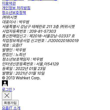
이용약관
개인정보 처리방침
청소년보호정책
㈜위시켓
대표이사 : 박우범
서울특별시 강남구 테헤란로 211 3층 ㈜위시켓
사업자등록번호 : 209-81-57303
통신판매업신고 : 제2018-서울강남-02337 호
직업정보제공사업 신고번호 : J1200020180019
제호 : 요즘IT
발행인 : 박우범
편집인 : 노희선
청소년보호책임자 : 박우범
인터넷신문등록번호 : 서울,아54129
등록일 : 2022년 01월 23일
발행일 : 2021년 01월 10일
© 2013 Wishket Corp.
로그인
회원가입
요즘IT 소개