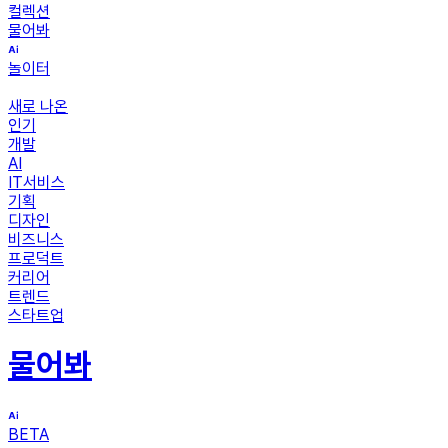
컬렉션
물어봐
놀이터
새로 나온
인기
개발
AI
IT서비스
기획
디자인
비즈니스
프로덕트
커리어
트렌드
스타트업
물어봐
BETA