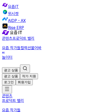
요즘IT
위시켓
AIDP - AX
Rise ERP
콘텐츠
프로덕트 밸리
요즘 작가들
컬렉션
물어봐
놀이터
광고 상품
광고 상품
작가 지원
로그인
회원가입
콘텐츠
프로덕트 밸리
요즘 작가들