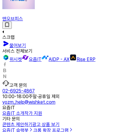
맨오브피스
스크랩
물어보기
서비스 전체보기
위시켓
요즘IT
AIDP - AX
Rise ERP
고객 문의
02-6925-4867
10:00-18:00
주말·공휴일 제외
yozm_help@wishket.com
요즘IT
요즘IT 소개
작가 지원
기타 문의
콘텐츠 제안하기
광고 상품 보기
요즘IT 슬랙봇
크롬 확장 프로그램