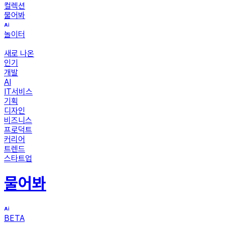
컬렉션
물어봐
놀이터
새로 나온
인기
개발
AI
IT서비스
기획
디자인
비즈니스
프로덕트
커리어
트렌드
스타트업
물어봐
BETA