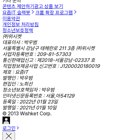
기타 문의
콘텐츠 제안하기
광고 상품 보기
요즘IT 슬랙봇
크롬 확장 프로그램
이용약관
개인정보 처리방침
청소년보호정책
㈜위시켓
대표이사 : 박우범
서울특별시 강남구 테헤란로 211 3층 ㈜위시켓
사업자등록번호 : 209-81-57303
통신판매업신고 : 제2018-서울강남-02337 호
직업정보제공사업 신고번호 : J1200020180019
제호 : 요즘IT
발행인 : 박우범
편집인 : 노희선
청소년보호책임자 : 박우범
인터넷신문등록번호 : 서울,아54129
등록일 : 2022년 01월 23일
발행일 : 2021년 01월 10일
© 2013 Wishket Corp.
로그인