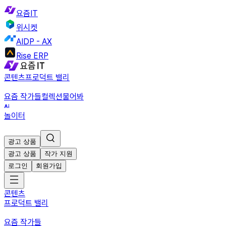
요즘IT
위시켓
AIDP - AX
Rise ERP
콘텐츠
프로덕트 밸리
요즘 작가들
컬렉션
물어봐
놀이터
광고 상품
광고 상품
작가 지원
로그인
회원가입
콘텐츠
프로덕트 밸리
요즘 작가들