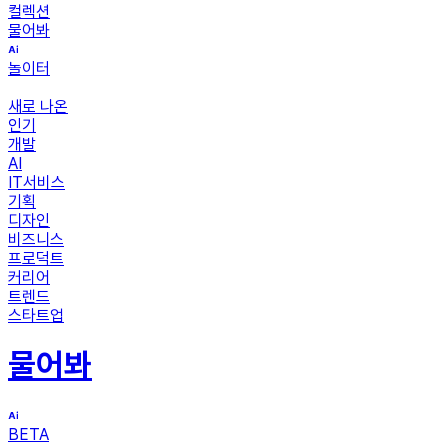
컬렉션
물어봐
놀이터
새로 나온
인기
개발
AI
IT서비스
기획
디자인
비즈니스
프로덕트
커리어
트렌드
스타트업
물어봐
BETA