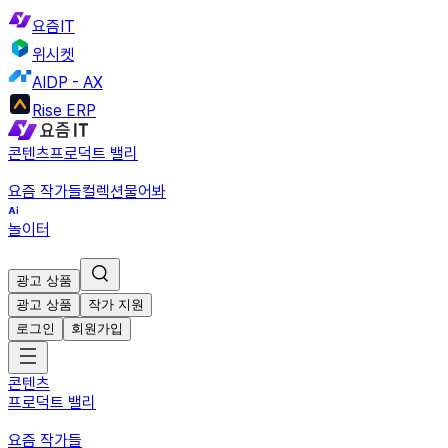
요즘IT
위시켓
AIDP - AX
Rise ERP
콘텐츠
프로덕트 밸리
요즘 작가들
컬렉션
물어봐
놀이터
광고 상품
광고 상품
작가 지원
로그인
회원가입
콘텐츠
프로덕트 밸리
요즘 작가들