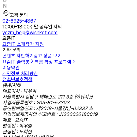
고객 문의
02-6925-4867
10:00-18:00
주말·공휴일 제외
yozm_help@wishket.com
요즘IT
요즘IT 소개
작가 지원
기타 문의
콘텐츠 제안하기
광고 상품 보기
요즘IT 슬랙봇
크롬 확장 프로그램
이용약관
개인정보 처리방침
청소년보호정책
㈜위시켓
대표이사 : 박우범
서울특별시 강남구 테헤란로 211 3층 ㈜위시켓
사업자등록번호 : 209-81-57303
통신판매업신고 : 제2018-서울강남-02337 호
직업정보제공사업 신고번호 : J1200020180019
제호 : 요즘IT
발행인 : 박우범
편집인 : 노희선