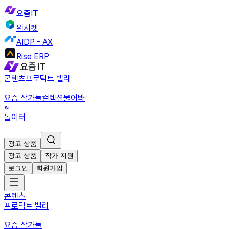
요즘IT
위시켓
AIDP - AX
Rise ERP
콘텐츠
프로덕트 밸리
요즘 작가들
컬렉션
물어봐
놀이터
광고 상품
광고 상품
작가 지원
로그인
회원가입
콘텐츠
프로덕트 밸리
요즘 작가들