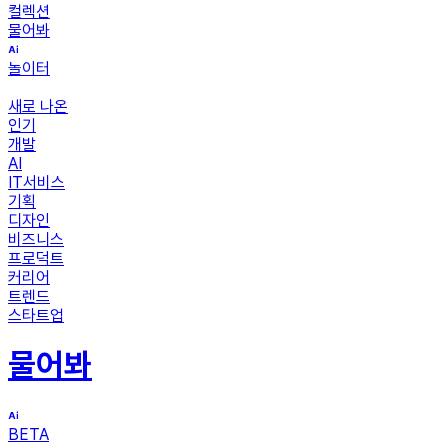
컬렉션
물어봐
놀이터
새로 나온
인기
개발
AI
IT서비스
기획
디자인
비즈니스
프로덕트
커리어
트렌드
스타트업
물어봐
BETA