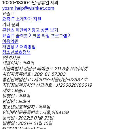
10:00-18:00
주말·공휴일 제외
yozm_help@wishket.com
요즘IT
요즘IT 소개
작가 지원
기타 문의
콘텐츠 제안하기
광고 상품 보기
요즘IT 슬랙봇
크롬 확장 프로그램
이용약관
개인정보 처리방침
청소년보호정책
㈜위시켓
대표이사 : 박우범
서울특별시 강남구 테헤란로 211 3층 ㈜위시켓
사업자등록번호 : 209-81-57303
통신판매업신고 : 제2018-서울강남-02337 호
직업정보제공사업 신고번호 : J1200020180019
제호 : 요즘IT
발행인 : 박우범
편집인 : 노희선
청소년보호책임자 : 박우범
인터넷신문등록번호 : 서울,아54129
등록일 : 2022년 01월 23일
발행일 : 2021년 01월 10일
© 2013 Wishket Corp.