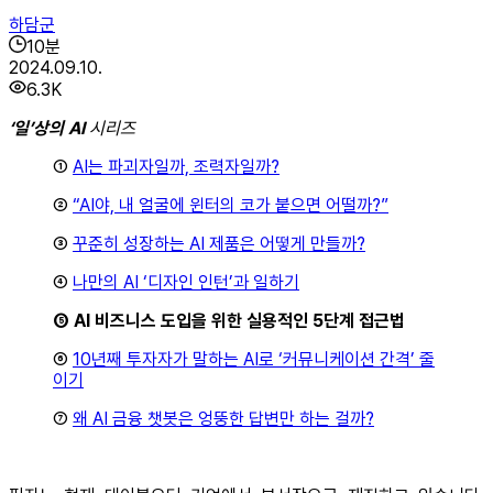
하담군
10
분
2024.09.10.
6.3K
‘일’상의 AI
시리즈
①
AI는 파괴자일까, 조력자일까?
②
“AI야, 내 얼굴에 윈터의 코가 붙으면 어떨까?”
③
꾸준히 성장하는 AI 제품은 어떻게 만들까?
④
나만의 AI ‘디자인 인턴’과 일하기
⑤ AI 비즈니스 도입을 위한 실용적인 5단계 접근법
⑥
10년째 투자자가 말하는 AI로 ‘커뮤니케이션 간격’ 줄
이기
⑦
왜 AI 금융 챗봇은 엉뚱한 답변만 하는 걸까?