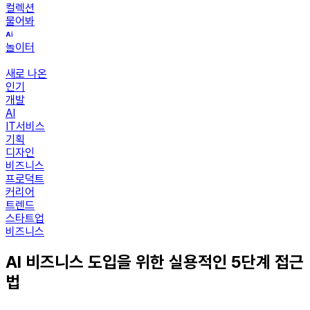
컬렉션
물어봐
놀이터
새로 나온
인기
개발
AI
IT서비스
기획
디자인
비즈니스
프로덕트
커리어
트렌드
스타트업
비즈니스
AI 비즈니스 도입을 위한 실용적인 5단계 접근
법