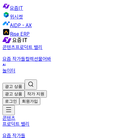
요즘IT
위시켓
AIDP - AX
Rise ERP
콘텐츠
프로덕트 밸리
요즘 작가들
컬렉션
물어봐
놀이터
광고 상품
광고 상품
작가 지원
로그인
회원가입
콘텐츠
프로덕트 밸리
요즘 작가들