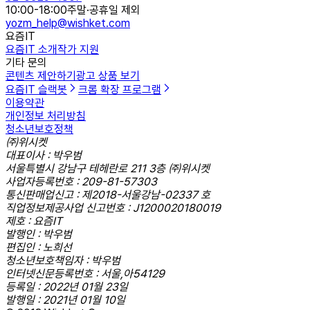
10:00-18:00
주말·공휴일 제외
yozm_help@wishket.com
요즘IT
요즘IT 소개
작가 지원
기타 문의
콘텐츠 제안하기
광고 상품 보기
요즘IT 슬랙봇
크롬 확장 프로그램
이용약관
개인정보 처리방침
청소년보호정책
㈜위시켓
대표이사 : 박우범
서울특별시 강남구 테헤란로 211 3층 ㈜위시켓
사업자등록번호 : 209-81-57303
통신판매업신고 : 제2018-서울강남-02337 호
직업정보제공사업 신고번호 : J1200020180019
제호 : 요즘IT
발행인 : 박우범
편집인 : 노희선
청소년보호책임자 : 박우범
인터넷신문등록번호 : 서울,아54129
등록일 : 2022년 01월 23일
발행일 : 2021년 01월 10일