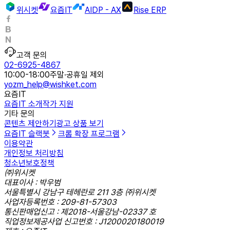
위시켓
요즘IT
AIDP - AX
Rise ERP
고객 문의
02-6925-4867
10:00-18:00
주말·공휴일 제외
yozm_help@wishket.com
요즘IT
요즘IT 소개
작가 지원
기타 문의
콘텐츠 제안하기
광고 상품 보기
요즘IT 슬랙봇
크롬 확장 프로그램
이용약관
개인정보 처리방침
청소년보호정책
㈜위시켓
대표이사 : 박우범
서울특별시 강남구 테헤란로 211 3층 ㈜위시켓
사업자등록번호 : 209-81-57303
통신판매업신고 : 제2018-서울강남-02337 호
직업정보제공사업 신고번호 : J1200020180019