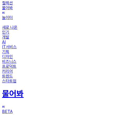
컬렉션
물어봐
놀이터
새로 나온
인기
개발
AI
IT서비스
기획
디자인
비즈니스
프로덕트
커리어
트렌드
스타트업
물어봐
BETA