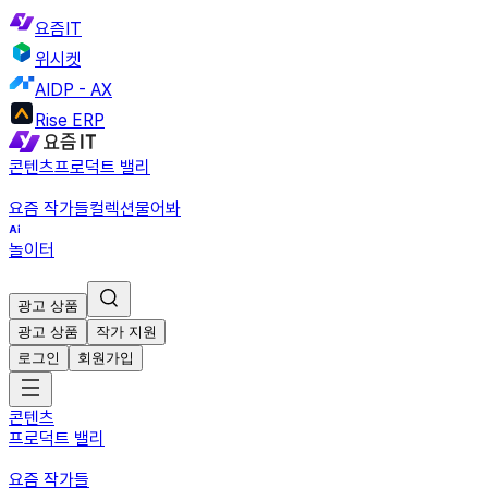
요즘IT
위시켓
AIDP - AX
Rise ERP
콘텐츠
프로덕트 밸리
요즘 작가들
컬렉션
물어봐
놀이터
광고 상품
광고 상품
작가 지원
로그인
회원가입
콘텐츠
프로덕트 밸리
요즘 작가들