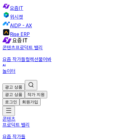
요즘IT
위시켓
AIDP - AX
Rise ERP
콘텐츠
프로덕트 밸리
요즘 작가들
컬렉션
물어봐
놀이터
광고 상품
광고 상품
작가 지원
로그인
회원가입
콘텐츠
프로덕트 밸리
요즘 작가들