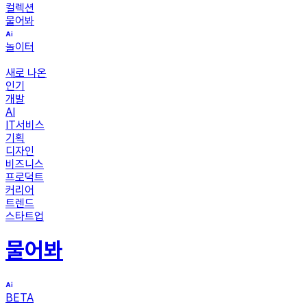
컬렉션
물어봐
놀이터
새로 나온
인기
개발
AI
IT서비스
기획
디자인
비즈니스
프로덕트
커리어
트렌드
스타트업
물어봐
BETA