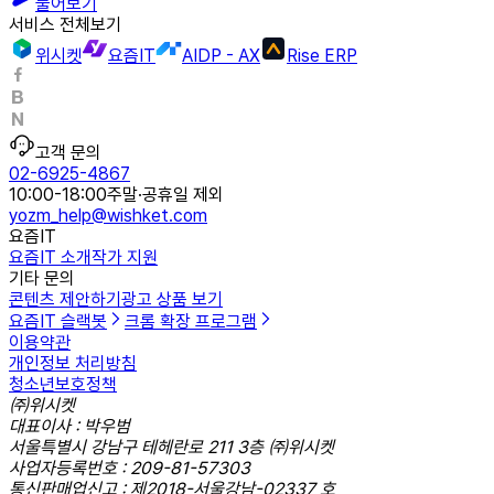
물어보기
서비스 전체보기
위시켓
요즘IT
AIDP - AX
Rise ERP
고객 문의
02-6925-4867
10:00-18:00
주말·공휴일 제외
yozm_help@wishket.com
요즘IT
요즘IT 소개
작가 지원
기타 문의
콘텐츠 제안하기
광고 상품 보기
요즘IT 슬랙봇
크롬 확장 프로그램
이용약관
개인정보 처리방침
청소년보호정책
㈜위시켓
대표이사 : 박우범
서울특별시 강남구 테헤란로 211 3층 ㈜위시켓
사업자등록번호 : 209-81-57303
통신판매업신고 : 제2018-서울강남-02337 호