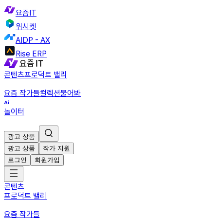
요즘IT
위시켓
AIDP - AX
Rise ERP
콘텐츠
프로덕트 밸리
요즘 작가들
컬렉션
물어봐
놀이터
광고 상품
광고 상품
작가 지원
로그인
회원가입
콘텐츠
프로덕트 밸리
요즘 작가들