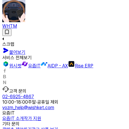
WHTM
스크랩
물어보기
서비스 전체보기
위시켓
요즘IT
AIDP - AX
Rise ERP
고객 문의
02-6925-4867
10:00-18:00
주말·공휴일 제외
yozm_help@wishket.com
요즘IT
요즘IT 소개
작가 지원
기타 문의