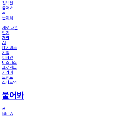
컬렉션
물어봐
놀이터
새로 나온
인기
개발
AI
IT서비스
기획
디자인
비즈니스
프로덕트
커리어
트렌드
스타트업
물어봐
BETA