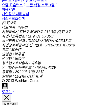
콘텐츠 제안하기
광고 상품 보기
요즘IT 슬랙봇
크롬 확장 프로그램
이용약관
개인정보 처리방침
청소년보호정책
㈜위시켓
대표이사 : 박우범
서울특별시 강남구 테헤란로 211 3층 ㈜위시켓
사업자등록번호 : 209-81-57303
통신판매업신고 : 제2018-서울강남-02337 호
직업정보제공사업 신고번호 : J1200020180019
제호 : 요즘IT
발행인 : 박우범
편집인 : 노희선
청소년보호책임자 : 박우범
인터넷신문등록번호 : 서울,아54129
등록일 : 2022년 01월 23일
발행일 : 2021년 01월 10일
© 2013 Wishket Corp.
로그인
회원가입