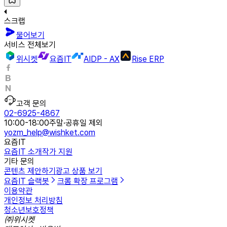
스크랩
물어보기
서비스 전체보기
위시켓
요즘IT
AIDP - AX
Rise ERP
고객 문의
02-6925-4867
10:00-18:00
주말·공휴일 제외
yozm_help@wishket.com
요즘IT
요즘IT 소개
작가 지원
기타 문의
콘텐츠 제안하기
광고 상품 보기
요즘IT 슬랙봇
크롬 확장 프로그램
이용약관
개인정보 처리방침
청소년보호정책
㈜위시켓