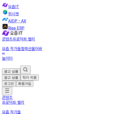
요즘IT
위시켓
AIDP - AX
Rise ERP
콘텐츠
프로덕트 밸리
요즘 작가들
컬렉션
물어봐
놀이터
광고 상품
광고 상품
작가 지원
로그인
회원가입
콘텐츠
프로덕트 밸리
요즘 작가들