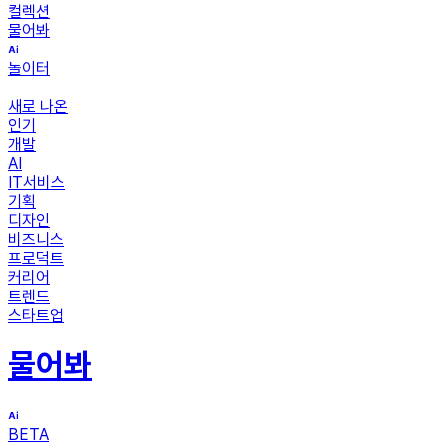
컬렉션
물어봐
놀이터
새로 나온
인기
개발
AI
IT서비스
기획
디자인
비즈니스
프로덕트
커리어
트렌드
스타트업
물어봐
BETA