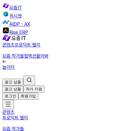
요즘IT
위시켓
AIDP - AX
Rise ERP
콘텐츠
프로덕트 밸리
요즘 작가들
컬렉션
물어봐
놀이터
광고 상품
광고 상품
작가 지원
로그인
회원가입
콘텐츠
프로덕트 밸리
요즘 작가들