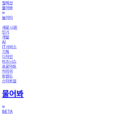
컬렉션
물어봐
놀이터
새로 나온
인기
개발
AI
IT서비스
기획
디자인
비즈니스
프로덕트
커리어
트렌드
스타트업
물어봐
BETA