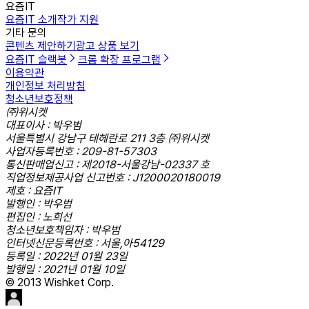
요즘IT
요즘IT 소개
작가 지원
기타 문의
콘텐츠 제안하기
광고 상품 보기
요즘IT 슬랙봇
크롬 확장 프로그램
이용약관
개인정보 처리방침
청소년보호정책
㈜위시켓
대표이사 : 박우범
서울특별시 강남구 테헤란로 211 3층 ㈜위시켓
사업자등록번호 : 209-81-57303
통신판매업신고 : 제2018-서울강남-02337 호
직업정보제공사업 신고번호 : J1200020180019
제호 : 요즘IT
발행인 : 박우범
편집인 : 노희선
청소년보호책임자 : 박우범
인터넷신문등록번호 : 서울,아54129
등록일 : 2022년 01월 23일
발행일 : 2021년 01월 10일
© 2013 Wishket Corp.