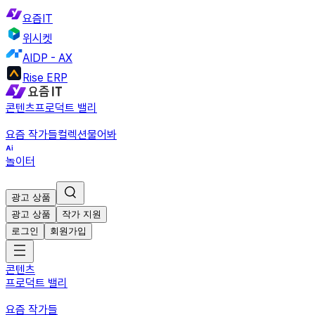
요즘IT
위시켓
AIDP - AX
Rise ERP
콘텐츠
프로덕트 밸리
요즘 작가들
컬렉션
물어봐
놀이터
광고 상품
광고 상품
작가 지원
로그인
회원가입
콘텐츠
프로덕트 밸리
요즘 작가들