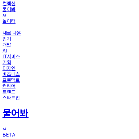
컬렉션
물어봐
놀이터
새로 나온
인기
개발
AI
IT서비스
기획
디자인
비즈니스
프로덕트
커리어
트렌드
스타트업
물어봐
BETA