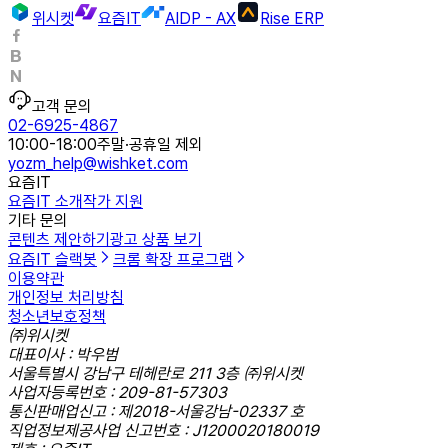
위시켓
요즘IT
AIDP - AX
Rise ERP
고객 문의
02-6925-4867
10:00-18:00
주말·공휴일 제외
yozm_help@wishket.com
요즘IT
요즘IT 소개
작가 지원
기타 문의
콘텐츠 제안하기
광고 상품 보기
요즘IT 슬랙봇
크롬 확장 프로그램
이용약관
개인정보 처리방침
청소년보호정책
㈜위시켓
대표이사 : 박우범
서울특별시 강남구 테헤란로 211 3층 ㈜위시켓
사업자등록번호 : 209-81-57303
통신판매업신고 : 제2018-서울강남-02337 호
직업정보제공사업 신고번호 : J1200020180019