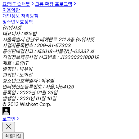
요즘IT 슬랙봇
크롬 확장 프로그램
이용약관
개인정보 처리방침
청소년보호정책
㈜위시켓
대표이사 : 박우범
서울특별시 강남구 테헤란로 211 3층 ㈜위시켓
사업자등록번호 : 209-81-57303
통신판매업신고 : 제2018-서울강남-02337 호
직업정보제공사업 신고번호 : J1200020180019
제호 : 요즘IT
발행인 : 박우범
편집인 : 노희선
청소년보호책임자 : 박우범
인터넷신문등록번호 : 서울,아54129
등록일 : 2022년 01월 23일
발행일 : 2021년 01월 10일
© 2013 Wishket Corp.
로그인
회원가입