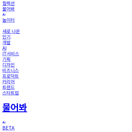
컬렉션
물어봐
놀이터
새로 나온
인기
개발
AI
IT서비스
기획
디자인
비즈니스
프로덕트
커리어
트렌드
스타트업
물어봐
BETA