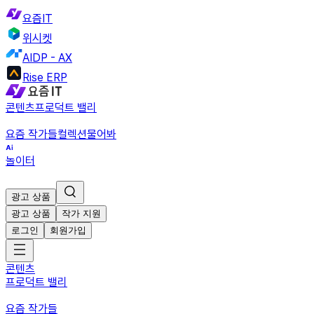
요즘IT
위시켓
AIDP - AX
Rise ERP
콘텐츠
프로덕트 밸리
요즘 작가들
컬렉션
물어봐
놀이터
광고 상품
광고 상품
작가 지원
로그인
회원가입
콘텐츠
프로덕트 밸리
요즘 작가들