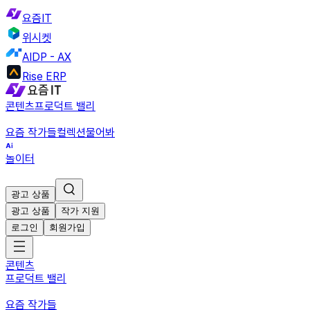
요즘IT
위시켓
AIDP - AX
Rise ERP
콘텐츠
프로덕트 밸리
요즘 작가들
컬렉션
물어봐
놀이터
광고 상품
광고 상품
작가 지원
로그인
회원가입
콘텐츠
프로덕트 밸리
요즘 작가들