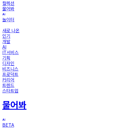
컬렉션
물어봐
놀이터
새로 나온
인기
개발
AI
IT서비스
기획
디자인
비즈니스
프로덕트
커리어
트렌드
스타트업
물어봐
BETA