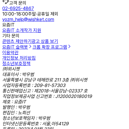
고객 문의
02-6925-4867
10:00-18:00
주말·공휴일 제외
yozm_help@wishket.com
요즘IT
요즘IT 소개
작가 지원
기타 문의
콘텐츠 제안하기
광고 상품 보기
요즘IT 슬랙봇
크롬 확장 프로그램
이용약관
개인정보 처리방침
청소년보호정책
㈜위시켓
대표이사 : 박우범
서울특별시 강남구 테헤란로 211 3층 ㈜위시켓
사업자등록번호 : 209-81-57303
통신판매업신고 : 제2018-서울강남-02337 호
직업정보제공사업 신고번호 : J1200020180019
제호 : 요즘IT
발행인 : 박우범
편집인 : 노희선
청소년보호책임자 : 박우범
인터넷신문등록번호 : 서울,아54129