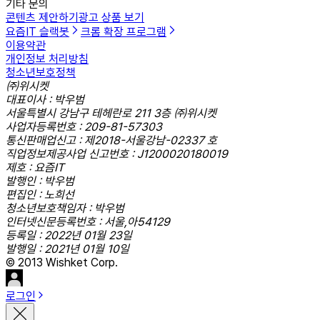
기타 문의
콘텐츠 제안하기
광고 상품 보기
요즘IT 슬랙봇
크롬 확장 프로그램
이용약관
개인정보 처리방침
청소년보호정책
㈜위시켓
대표이사 : 박우범
서울특별시 강남구 테헤란로 211 3층 ㈜위시켓
사업자등록번호 : 209-81-57303
통신판매업신고 : 제2018-서울강남-02337 호
직업정보제공사업 신고번호 : J1200020180019
제호 : 요즘IT
발행인 : 박우범
편집인 : 노희선
청소년보호책임자 : 박우범
인터넷신문등록번호 : 서울,아54129
등록일 : 2022년 01월 23일
발행일 : 2021년 01월 10일
© 2013 Wishket Corp.
로그인