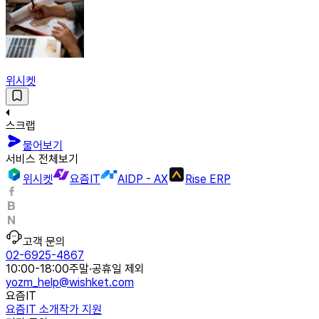
위시켓
스크랩
물어보기
서비스 전체보기
위시켓
요즘IT
AIDP - AX
Rise ERP
고객 문의
02-6925-4867
10:00-18:00
주말·공휴일 제외
yozm_help@wishket.com
요즘IT
요즘IT 소개
작가 지원