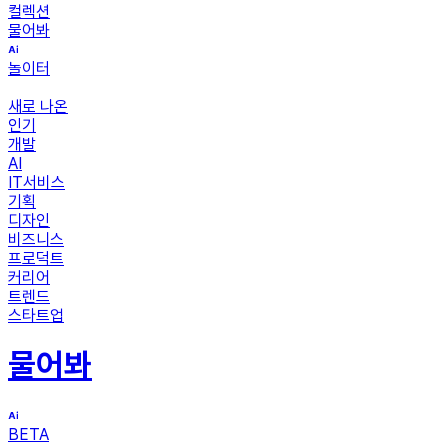
컬렉션
물어봐
놀이터
새로 나온
인기
개발
AI
IT서비스
기획
디자인
비즈니스
프로덕트
커리어
트렌드
스타트업
물어봐
BETA