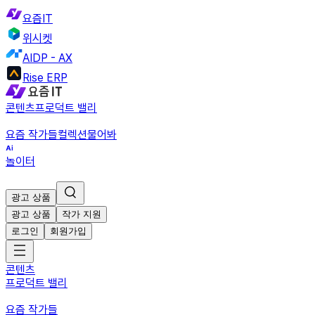
요즘IT
위시켓
AIDP - AX
Rise ERP
콘텐츠
프로덕트 밸리
요즘 작가들
컬렉션
물어봐
놀이터
광고 상품
광고 상품
작가 지원
로그인
회원가입
콘텐츠
프로덕트 밸리
요즘 작가들