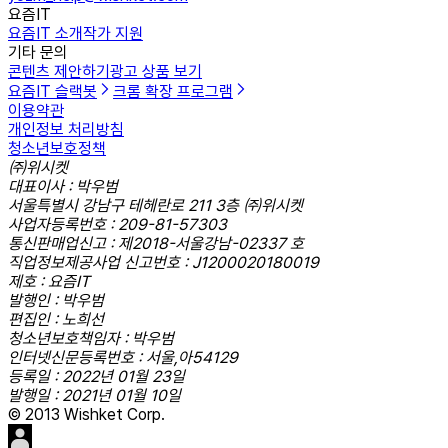
요즘IT
요즘IT 소개
작가 지원
기타 문의
콘텐츠 제안하기
광고 상품 보기
요즘IT 슬랙봇
크롬 확장 프로그램
이용약관
개인정보 처리방침
청소년보호정책
㈜위시켓
대표이사 : 박우범
서울특별시 강남구 테헤란로 211 3층 ㈜위시켓
사업자등록번호 : 209-81-57303
통신판매업신고 : 제2018-서울강남-02337 호
직업정보제공사업 신고번호 : J1200020180019
제호 : 요즘IT
발행인 : 박우범
편집인 : 노희선
청소년보호책임자 : 박우범
인터넷신문등록번호 : 서울,아54129
등록일 : 2022년 01월 23일
발행일 : 2021년 01월 10일
© 2013 Wishket Corp.