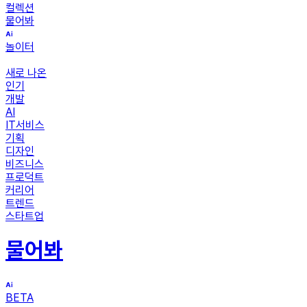
컬렉션
물어봐
놀이터
새로 나온
인기
개발
AI
IT서비스
기획
디자인
비즈니스
프로덕트
커리어
트렌드
스타트업
물어봐
BETA