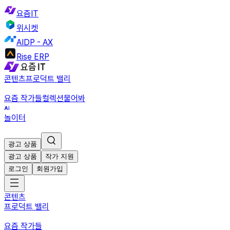
요즘IT
위시켓
AIDP - AX
Rise ERP
콘텐츠
프로덕트 밸리
요즘 작가들
컬렉션
물어봐
놀이터
광고 상품
광고 상품
작가 지원
로그인
회원가입
콘텐츠
프로덕트 밸리
요즘 작가들