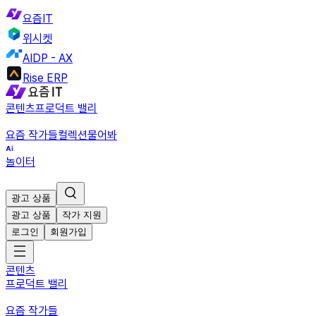
요즘IT
위시켓
AIDP - AX
Rise ERP
콘텐츠
프로덕트 밸리
요즘 작가들
컬렉션
물어봐
놀이터
광고 상품
광고 상품
작가 지원
로그인
회원가입
콘텐츠
프로덕트 밸리
요즘 작가들