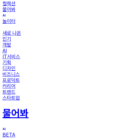
컬렉션
물어봐
놀이터
새로 나온
인기
개발
AI
IT서비스
기획
디자인
비즈니스
프로덕트
커리어
트렌드
스타트업
물어봐
BETA