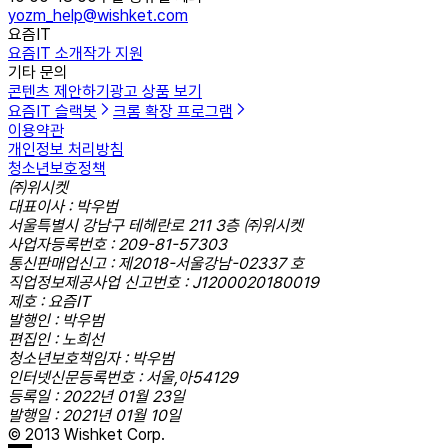
yozm_help@wishket.com
요즘IT
요즘IT 소개
작가 지원
기타 문의
콘텐츠 제안하기
광고 상품 보기
요즘IT 슬랙봇
크롬 확장 프로그램
이용약관
개인정보 처리방침
청소년보호정책
㈜위시켓
대표이사 : 박우범
서울특별시 강남구 테헤란로 211 3층 ㈜위시켓
사업자등록번호 : 209-81-57303
통신판매업신고 : 제2018-서울강남-02337 호
직업정보제공사업 신고번호 : J1200020180019
제호 : 요즘IT
발행인 : 박우범
편집인 : 노희선
청소년보호책임자 : 박우범
인터넷신문등록번호 : 서울,아54129
등록일 : 2022년 01월 23일
발행일 : 2021년 01월 10일
© 2013 Wishket Corp.