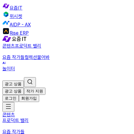
요즘IT
위시켓
AIDP - AX
Rise ERP
콘텐츠
프로덕트 밸리
요즘 작가들
컬렉션
물어봐
놀이터
광고 상품
광고 상품
작가 지원
로그인
회원가입
콘텐츠
프로덕트 밸리
요즘 작가들