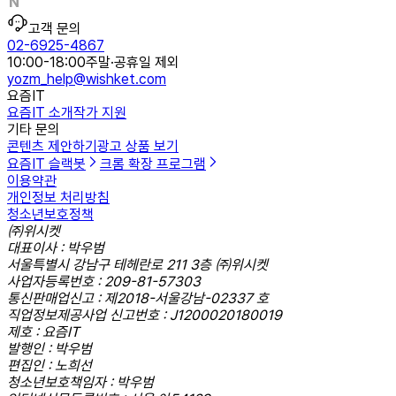
고객 문의
02-6925-4867
10:00-18:00
주말·공휴일 제외
yozm_help@wishket.com
요즘IT
요즘IT 소개
작가 지원
기타 문의
콘텐츠 제안하기
광고 상품 보기
요즘IT 슬랙봇
크롬 확장 프로그램
이용약관
개인정보 처리방침
청소년보호정책
㈜위시켓
대표이사 : 박우범
서울특별시 강남구 테헤란로 211 3층 ㈜위시켓
사업자등록번호 : 209-81-57303
통신판매업신고 : 제2018-서울강남-02337 호
직업정보제공사업 신고번호 : J1200020180019
제호 : 요즘IT
발행인 : 박우범
편집인 : 노희선
청소년보호책임자 : 박우범