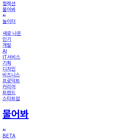
컬렉션
물어봐
놀이터
새로 나온
인기
개발
AI
IT서비스
기획
디자인
비즈니스
프로덕트
커리어
트렌드
스타트업
물어봐
BETA