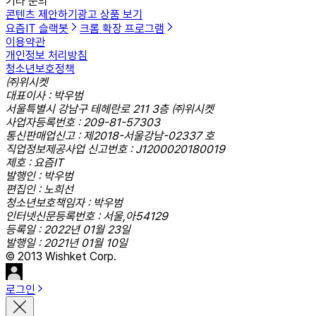
기타 문의
콘텐츠 제안하기
광고 상품 보기
요즘IT 슬랙봇
크롬 확장 프로그램
이용약관
개인정보 처리방침
청소년보호정책
㈜위시켓
대표이사 : 박우범
서울특별시 강남구 테헤란로 211 3층 ㈜위시켓
사업자등록번호 : 209-81-57303
통신판매업신고 : 제2018-서울강남-02337 호
직업정보제공사업 신고번호 : J1200020180019
제호 : 요즘IT
발행인 : 박우범
편집인 : 노희선
청소년보호책임자 : 박우범
인터넷신문등록번호 : 서울,아54129
등록일 : 2022년 01월 23일
발행일 : 2021년 01월 10일
© 2013 Wishket Corp.
로그인