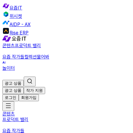
요즘IT
위시켓
AIDP - AX
Rise ERP
콘텐츠
프로덕트 밸리
요즘 작가들
컬렉션
물어봐
놀이터
광고 상품
광고 상품
작가 지원
로그인
회원가입
콘텐츠
프로덕트 밸리
요즘 작가들