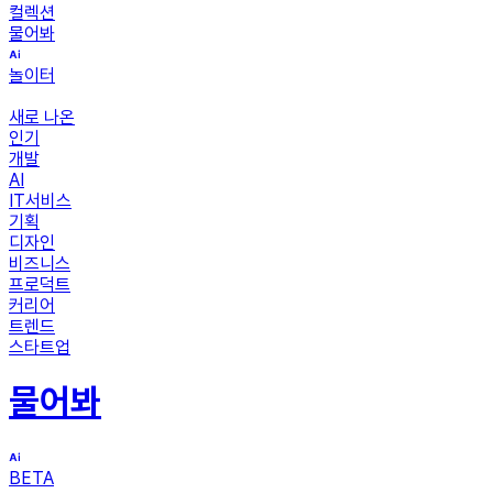
컬렉션
물어봐
놀이터
새로 나온
인기
개발
AI
IT서비스
기획
디자인
비즈니스
프로덕트
커리어
트렌드
스타트업
물어봐
BETA