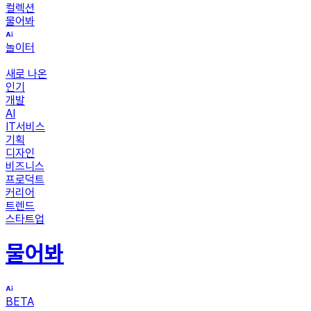
컬렉션
물어봐
놀이터
새로 나온
인기
개발
AI
IT서비스
기획
디자인
비즈니스
프로덕트
커리어
트렌드
스타트업
물어봐
BETA