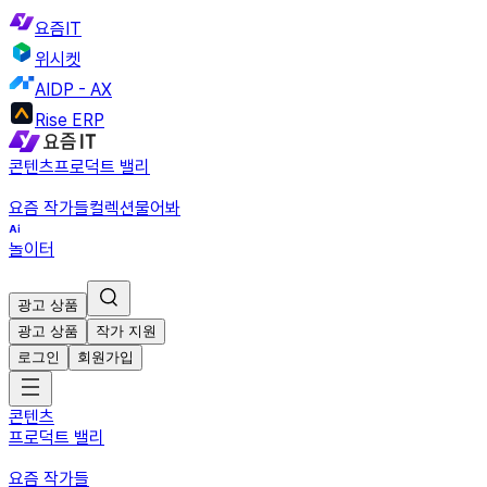
요즘IT
위시켓
AIDP - AX
Rise ERP
콘텐츠
프로덕트 밸리
요즘 작가들
컬렉션
물어봐
놀이터
광고 상품
광고 상품
작가 지원
로그인
회원가입
콘텐츠
프로덕트 밸리
요즘 작가들