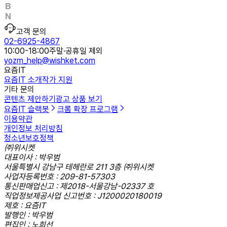
고객 문의
02-6925-4867
10:00-18:00
주말·공휴일 제외
yozm_help@wishket.com
요즘IT
요즘IT 소개
작가 지원
기타 문의
콘텐츠 제안하기
광고 상품 보기
요즘IT 슬랙봇
크롬 확장 프로그램
이용약관
개인정보 처리방침
청소년보호정책
㈜위시켓
대표이사 : 박우범
서울특별시 강남구 테헤란로 211 3층 ㈜위시켓
사업자등록번호 : 209-81-57303
통신판매업신고 : 제2018-서울강남-02337 호
직업정보제공사업 신고번호 : J1200020180019
제호 : 요즘IT
발행인 : 박우범
편집인 : 노희선