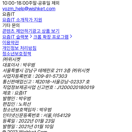
10:00-18:00
주말·공휴일 제외
yozm_help@wishket.com
요즘IT
요즘IT 소개
작가 지원
기타 문의
콘텐츠 제안하기
광고 상품 보기
요즘IT 슬랙봇
크롬 확장 프로그램
이용약관
개인정보 처리방침
청소년보호정책
㈜위시켓
대표이사 : 박우범
서울특별시 강남구 테헤란로 211 3층 ㈜위시켓
사업자등록번호 : 209-81-57303
통신판매업신고 : 제2018-서울강남-02337 호
직업정보제공사업 신고번호 : J1200020180019
제호 : 요즘IT
발행인 : 박우범
편집인 : 노희선
청소년보호책임자 : 박우범
인터넷신문등록번호 : 서울,아54129
등록일 : 2022년 01월 23일
발행일 : 2021년 01월 10일