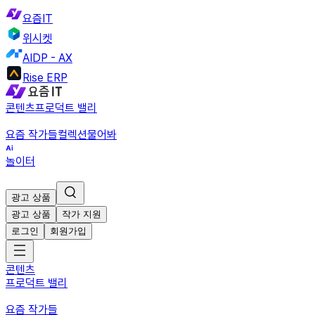
요즘IT
위시켓
AIDP - AX
Rise ERP
콘텐츠
프로덕트 밸리
요즘 작가들
컬렉션
물어봐
놀이터
광고 상품
광고 상품
작가 지원
로그인
회원가입
콘텐츠
프로덕트 밸리
요즘 작가들