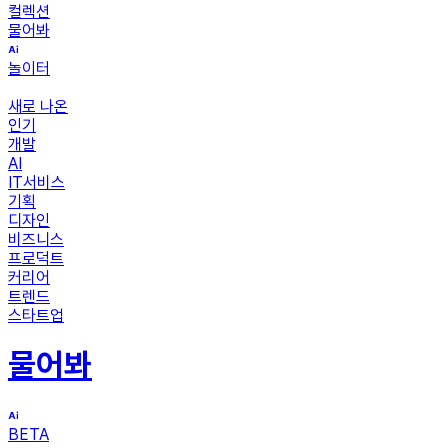
컬렉션
물어봐
놀이터
새로 나온
인기
개발
AI
IT서비스
기획
디자인
비즈니스
프로덕트
커리어
트렌드
스타트업
물어봐
BETA