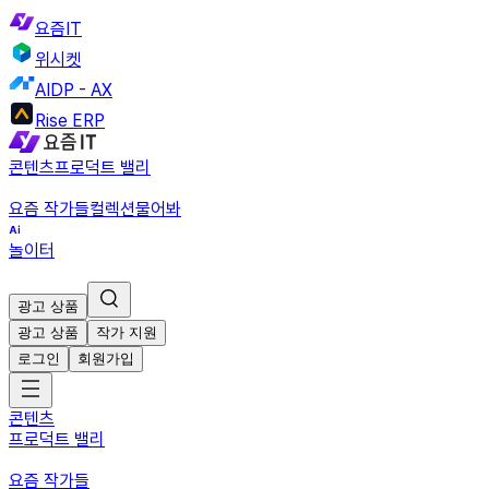
요즘IT
위시켓
AIDP - AX
Rise ERP
콘텐츠
프로덕트 밸리
요즘 작가들
컬렉션
물어봐
놀이터
광고 상품
광고 상품
작가 지원
로그인
회원가입
콘텐츠
프로덕트 밸리
요즘 작가들