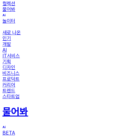
컬렉션
물어봐
놀이터
새로 나온
인기
개발
AI
IT서비스
기획
디자인
비즈니스
프로덕트
커리어
트렌드
스타트업
물어봐
BETA