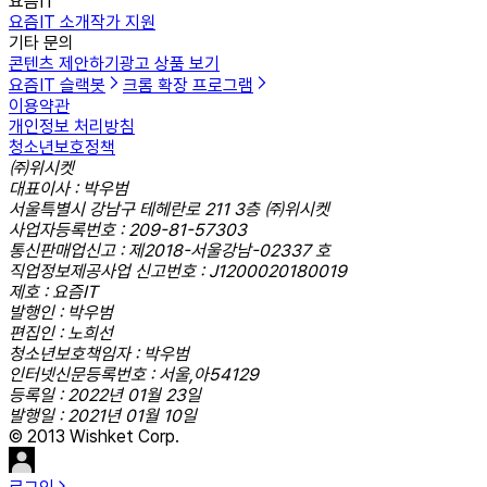
요즘IT
요즘IT 소개
작가 지원
기타 문의
콘텐츠 제안하기
광고 상품 보기
요즘IT 슬랙봇
크롬 확장 프로그램
이용약관
개인정보 처리방침
청소년보호정책
㈜위시켓
대표이사 : 박우범
서울특별시 강남구 테헤란로 211 3층 ㈜위시켓
사업자등록번호 : 209-81-57303
통신판매업신고 : 제2018-서울강남-02337 호
직업정보제공사업 신고번호 : J1200020180019
제호 : 요즘IT
발행인 : 박우범
편집인 : 노희선
청소년보호책임자 : 박우범
인터넷신문등록번호 : 서울,아54129
등록일 : 2022년 01월 23일
발행일 : 2021년 01월 10일
© 2013 Wishket Corp.