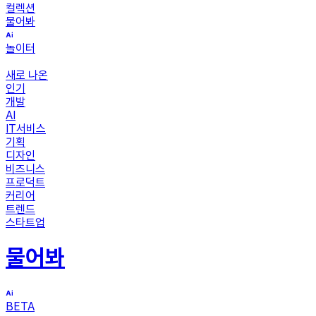
컬렉션
물어봐
놀이터
새로 나온
인기
개발
AI
IT서비스
기획
디자인
비즈니스
프로덕트
커리어
트렌드
스타트업
물어봐
BETA