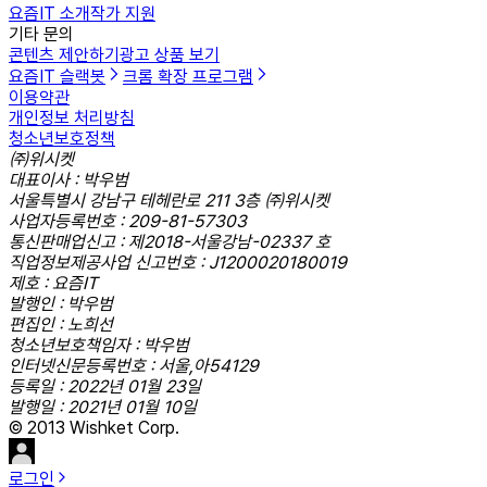
요즘IT 소개
작가 지원
기타 문의
콘텐츠 제안하기
광고 상품 보기
요즘IT 슬랙봇
크롬 확장 프로그램
이용약관
개인정보 처리방침
청소년보호정책
㈜위시켓
대표이사 : 박우범
서울특별시 강남구 테헤란로 211 3층 ㈜위시켓
사업자등록번호 : 209-81-57303
통신판매업신고 : 제2018-서울강남-02337 호
직업정보제공사업 신고번호 : J1200020180019
제호 : 요즘IT
발행인 : 박우범
편집인 : 노희선
청소년보호책임자 : 박우범
인터넷신문등록번호 : 서울,아54129
등록일 : 2022년 01월 23일
발행일 : 2021년 01월 10일
© 2013 Wishket Corp.
로그인