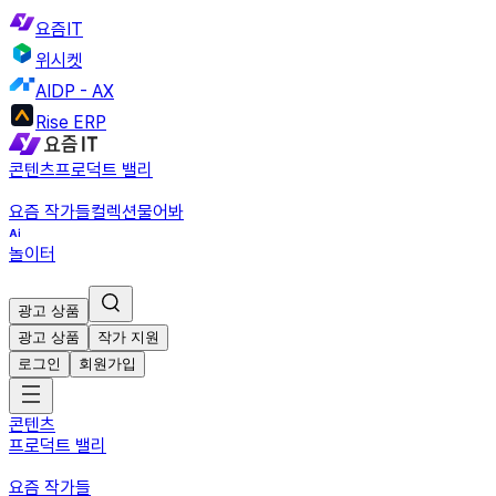
요즘IT
위시켓
AIDP - AX
Rise ERP
콘텐츠
프로덕트 밸리
요즘 작가들
컬렉션
물어봐
놀이터
광고 상품
광고 상품
작가 지원
로그인
회원가입
콘텐츠
프로덕트 밸리
요즘 작가들